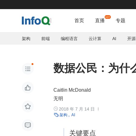
首页
直播
专题
架构
前端
编程语言
云计算
AI
开源
数据公民：为什


Caitlin McDonald
无明


2018 年 7 月 14 日

架构
AI

关键要点