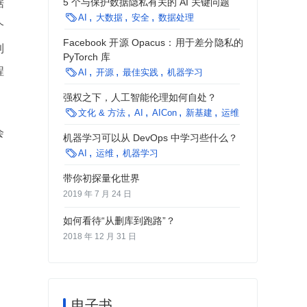
5 个与保护数据隐私有关的 AI 关键问题
据

AI
大数据
安全
数据处理
个
Facebook 开源 Opacus：用于差分隐私的
利
PyTorch 库
程

AI
开源
最佳实践
机器学习
强权之下，人工智能伦理如何自处？

文化 & 方法
AI
AICon
新基建
运维
方法论
Goog
会
机器学习可以从 DevOps 中学习些什么？

AI
运维
机器学习
带你初探量化世界
2019 年 7 月 24 日
如何看待“从删库到跑路”？
2018 年 12 月 31 日
电子书