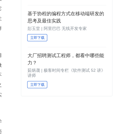
它
基于协程的编程方式在移动端研发的
让
思考及最佳实践
样
彭玉堂 | 阿里巴巴 无线开发专家
立即下载
情
大厂招聘测试工程师，都看中哪些能
力？
做
茹炳晟 | 极客时间专栏《软件测试 52 讲》
不
讲师
之
立即下载
实
学
违