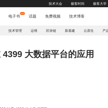
技术大会
极客时间
极客大学
电子书
话题
免费视频
技术博客
技术管理
运维
区块链
新基建
云原生
产
n 在 4399 大数据平台的应用