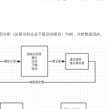
斗模型分析（从展示到点击下载启动留存）为例，分析数据流向。