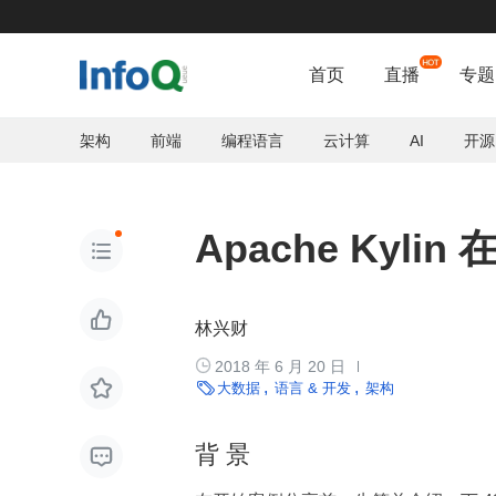
首页
直播
专题
架构
前端
编程语言
云计算
AI
开源
Apache Kyli


林兴财

2018 年 6 月 20 日


大数据
语言 & 开发
架构
背 景
