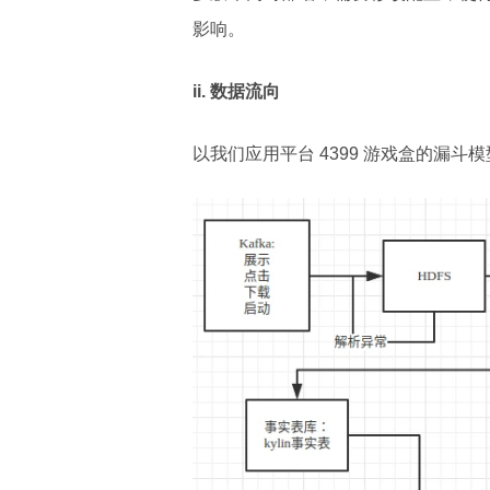
影响。
ii. 数据流向
以我们应用平台 4399 游戏盒的漏