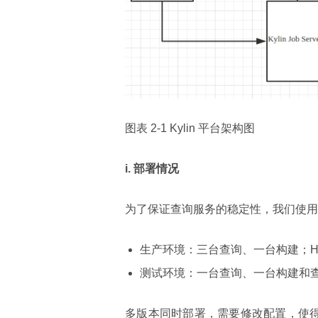
图表 2-1 Kylin 平台架构图
i. 部署情况
为了保证查询服务的稳定性，我们使用 N
生产环境：三台查询、一台构建；HBa
测试环境：一台查询、一台构建和
多版本同时部署，需要修改配置，使得 Zooke