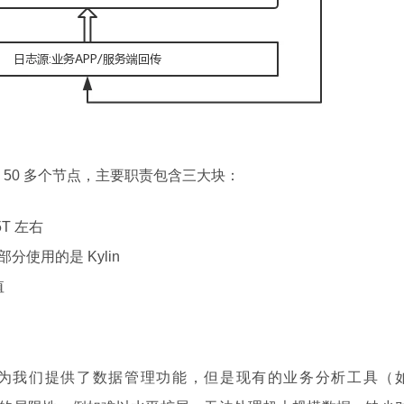
50 多个节点，主要职责包含三大块：
T 左右
分使用的是 Kylin
值
doop 为我们提供了数据管理功能，但是现有的业务分析工具（