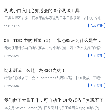
测试小白入门必知必会的 8 个测试工具
工具掌握不在多，而在于能够覆盖到日常工作场景，多快好省地完
成测试任务。 以上8个测试工具基本覆盖了功能测试，接口测试，
App 打开
2021-12-10
自动化测试，性能测试，项目管理，测试管理，掌握好这8个基本
能够胜任日常的测试工作了。
05｜TDD 中的测试（1）：状态验证为什么是主要的
使用方式？
无论使用什么样的测试框架，每个测试都由四个依次执行的阶段组
成：初始化（SetUp）、执行测试（Exercise）、验证结果
App 打开
2022-03-22
（Verify）和复原（Teardown）。
期末测试｜来赴一场满分之约！
特别给你准备了一套 Kubernetes 结课测试题，快来挑战一下吧!
App 打开
2022-09-09
我们做了大量工作，可自动化 UI 测试依旧实现不了
本文是Steven Lemon所在团队遇到的手工编写自动化UI测试的问