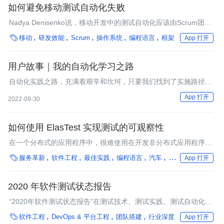
如何避免移动测试自动化失败
Nadya Denisenko说，移动开发中的测试自动化应该由Scrum团队
完成；不要建立单独的测试自动化团队。

移动
研发效能
Scrum
操作系统
编程语言
框架
App 打开
用户故事｜我的自动化学习之路
自动化实践之路，充满着艰辛和坎坷，只要我们找到了实施路径中
的关键点，并且保持足够的耐心，光明总在前方。
App 打开
2022-09-30
如何使用 ElasTest 实现测试的可观察性
在一个分布式的应用程序中，很难使用在开发非分布式应用程序中
常用的调试技术。Gortázar认为，把生产可观察性放到测试环境中

服务革新
软件工程
最佳实践
编程语言
汽车
工业
App 打开
有助于找到错误。
2020 年软件测试状态报告
“2020年软件测试状态报告”在测试技术、测试实践、测试自动化的
采用以及测试人员所面临的挑战方面提供了见解。

软件工程
DevOps & 平台工程
团队搭建
行业深度
App 打开