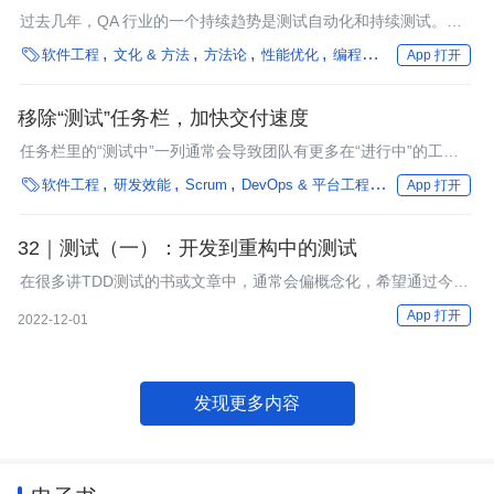
过去几年，QA 行业的一个持续趋势是测试自动化和持续测试。这
一趋势也将在 2019 年继续下去。虽然 CI/CD、DevOps 和测试框

软件工程
文化 & 方法
方法论
性能优化
编程语言
框架
企业动
App 打开
架在未来一年仍将是突出的主题，但一些新技术正在影响我们测试
的内容和测试方法。
移除“测试”任务栏，加快交付速度
任务栏里的“测试中”一列通常会导致团队有更多在“进行中”的工
作，而实际完成的工作会更少。

软件工程
研发效能
Scrum
DevOps & 平台工程
编程语言
框架
App 打开
32｜测试（一）：开发到重构中的测试
在很多讲TDD测试的书或文章中，通常会偏概念化，希望通过今天
的学习，你能对它有更具象的了解。
App 打开
2022-12-01
发现更多内容