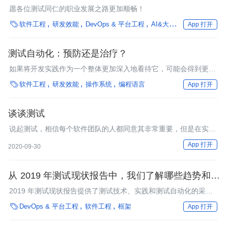
愿各位测试同仁的职业发展之路更加顺畅！

软件工程
研发效能
DevOps & 平台工程
AI&大模型
安全
性能
App 打开
测试自动化：预防还是治疗？
如果将开发实践作为一个整体更加深入地看待它，可能会得到更好
的认知。

软件工程
研发效能
操作系统
编程语言
App 打开
谈谈测试
说起测试，相信每个软件团队的人都同意其非常重要，但是在实际
的软件开发过程中，我们却发现真正理解测试、做好测试的团队却
App 打开
2020-09-30
不多。深究其原因，不是不想做，而是对于测试的认知出现了偏
差，导致实际执行往往花了很大的精力，却吃力不讨好。测试成了
大家口中的
从 2019 年测试现状报告中，我们了解哪些趋势和变
化？
2019 年测试现状报告提供了测试技术、实践和测试自动化的采用
以及测试人员面临的挑战等方面的见解，分享了今年测试调查的结

DevOps & 平台工程
软件工程
框架
App 打开
果。