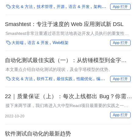
题总结与反思，希望给广大开发者借鉴和启发。

文化 & 方法
技术管理
开源
语言 & 开发
架构
移动
安全
编
App 打开
Smashtest：专注于速度的 Web 应用测试新 DSL
Smashtest非常注重通过语言简洁地表达开发人员执行的重复性测
试任务来提高测试人员的工作效率。

大前端
语言 & 开发
Web框架
App 打开
自动化测试最佳实践（一）：从纺锤模型到金字塔模
型
本文重点介绍自动化测试的现状，及金字塔模型的优势。

文化 & 方法
软件工程
最佳实践
性能优化
编程语言
框架
汽车
App 打开
22｜质量保证（上）：每次上线都出 Bug？你需要
E2E 测试
接下来两节课，我们将进入大中型React项目最重要的实践之一：
自动化测试的学习。
App 打开
2022-10-20
软件测试自动化的最新趋势