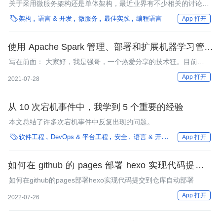
关于采用微服务架构还是单体架构，最近业界有不少相关的讨论。
Toprak分析了两种架构风格的优势和适用场景。

架构
语言 & 开发
微服务
最佳实践
编程语言
App 打开
使用 Apache Spark 管理、部署和扩展机器学习管道
(十一)
写在前面： 大家好，我是强哥，一个热爱分享的技术狂。目前已
有 12 年大数据与AI相关项目经验， 10 年推荐系统研究及实践经
App 打开
2021-07-28
验。平时喜欢读书、暴走和写作。
从 10 次宕机事件中，我学到 5 个重要的经验
本文总结了许多次宕机事件中反复出现的问题。

软件工程
DevOps & 平台工程
安全
语言 & 开发
文化 & 方法
方
App 打开
如何在 github 的 pages 部署 hexo 实现代码提交到
仓库自动部署
如何在github的pages部署hexo实现代码提交到仓库自动部署
App 打开
2022-07-26