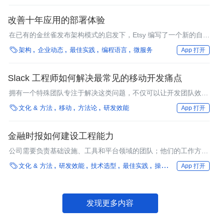
改善十年应用的部署体验
在已有的金丝雀发布架构模式的启发下，Etsy 编写了一个新的自定
义工具来补充现有的部署基础设施。

架构
企业动态
最佳实践
编程语言
微服务
App 打开
Slack 工程师如何解决最常见的移动开发痛点
拥有一个特殊团队专注于解决这类问题，不仅可以让开发团队效率
更高，还能确保开发团队保持对产品成果的高度关注。

文化 & 方法
移动
方法论
研发效能
App 打开
金融时报如何建设工程能力
公司需要负责基础设施、工具和平台领域的团队；他们的工作方式
必须改变才不至于成为瓶颈。这些团队需要让产品团队能够交付业

文化 & 方法
研发效能
技术选型
最佳实践
操作系统
框架
行业
App 打开
务价值。在这个领域的投资是有回报的，因为它加快了其他团队的
速度，使产品团队的工程师能够专注于解决业务问题，为组织提供
价值。
发现更多内容