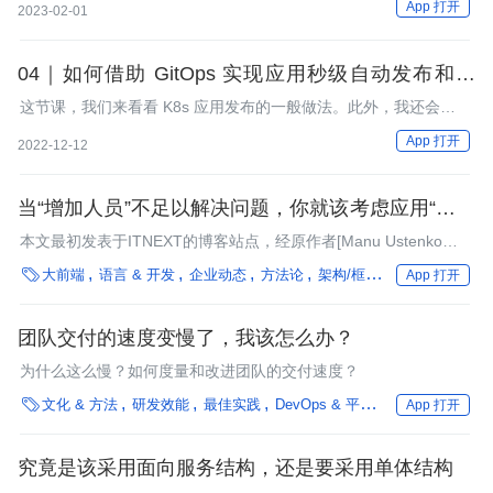
App 打开
2023-02-01
04｜如何借助 GitOps 实现应用秒级自动发布和回
滚？
这节课，我们来看看 K8s 应用发布的一般做法。此外，我还会带
你从零开始构建 GitOps 工作流，体验 GitOps 在应用发布上为我
App 打开
2022-12-12
们带来的全新体验！
当“增加人员”不足以解决问题，你就该考虑应用“微前
端”了
本文最初发表于ITNEXT的博客站点，经原作者[Manu Ustenko授
权由InfoQ中文站翻译分享。

大前端
语言 & 开发
企业动态
方法论
架构/框架
编程语言
框
App 打开
团队交付的速度变慢了，我该怎么办？
为什么这么慢？如何度量和改进团队的交付速度？

文化 & 方法
研发效能
最佳实践
DevOps & 平台工程
治理
性能
App 打开
究竟是该采用面向服务结构，还是要采用单体结构