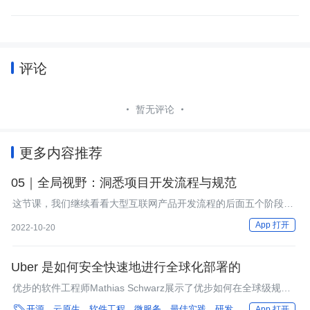
评论
暂无评论
更多内容推荐
05｜全局视野：洞悉项目开发流程与规范
这节课，我们继续看看大型互联网产品开发流程的后面五个阶段：
研发实现阶段、测试阶段、上线部署阶段、运维阶段和运营阶段。
App 打开
2022-10-20
Uber 是如何安全快速地进行全球化部署的
优步的软件工程师Mathias Schwarz展示了优步如何在全球级规模
上安全、快速地部署。

开源
云原生
软件工程
微服务
最佳实践
研发效能
后端
框架
App 打开