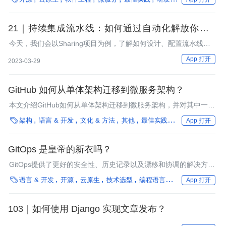
21｜持续集成流水线：如何通过自动化解放你的双
手？
今天，我们会以Sharing项目为例，了解如何设计、配置流水线，
最后还会使用GitHub Action来搭建一个持续集成流水线。
App 打开
2023-03-29
GitHub 如何从单体架构迁移到微服务架构？
本文介绍GitHub如何从单体架构迁移到微服务架构，并对其中一些
最佳实践做了详细说明。

架构
语言 & 开发
文化 & 方法
其他
最佳实践
GitHub
性能优
App 打开
GitOps 是皇帝的新衣吗？
GitOps提供了更好的安全性、历史记录以及漂移和协调的解决方
案？

语言 & 开发
开源
云原生
技术选型
编程语言
微服务
多云/混
App 打开
103｜如何使用 Django 实现文章发布？