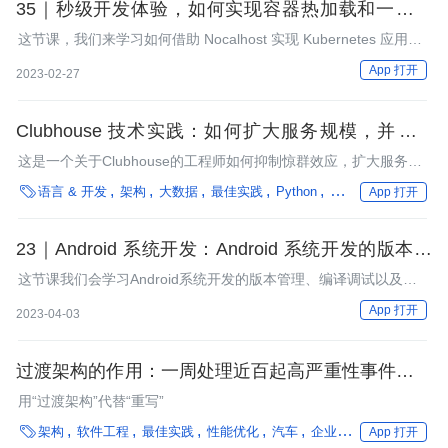
35｜秒级开发体验，如何实现容器热加载和一键调
试？
这节课，我们来学习如何借助 Nocalhost 实现 Kubernetes 应用秒
级的开发体验，提升开发循环反馈效率。
App 打开
2023-02-27
Clubhouse 技术实践：如何扩大服务规模，并以 3
倍效率运行 Python 工作负载？
这是一个关于Clubhouse的工程师如何抑制惊群效应，扩大服务规
模和以3倍效率运行Python工作负载的故事。

语言 & 开发
架构
大数据
最佳实践
Python
性能优化
编程语言
App 打开
23｜Android 系统开发：Android 系统开发的版本管
理、编译与自动化测试
这节课我们会学习Android系统开发的版本管理、编译调试以及相
关的自动化测试等实践，了解引入这些工具及实践的目的。
App 打开
2023-04-03
过渡架构的作用：一周处理近百起高严重性事件，如
何重写这个技术负债系统？
用“过渡架构”代替“重写”

架构
软件工程
最佳实践
性能优化
汽车
企业动态
App 打开