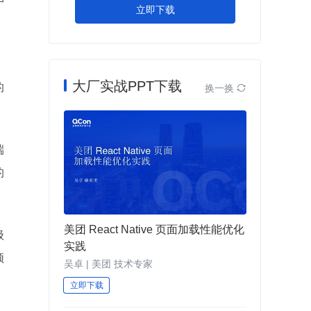
户
立即下载
，
大厂实战PPT下载
的
换一换

端
的
美团 React Native 页面加载性能优化
级
实践
频
吴卓 | 美团 技术专家
立即下载