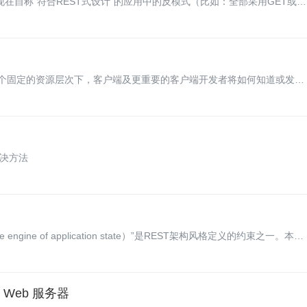
经常出现在自称“符合REST式设计”的应用中的反模式（比如：全部采用GET或
ies，忘记超媒体与MIME类型，以及破坏自描述性等），并给出了避免这些
个固定的资源层次下，客户端及更重要的客户端开发者将如何知道或发现
lamaraju对如何描述RESTful API进行了讨论，文章重点集中于超媒体而不
f-band)描述格式的使用上。
解决方法
 engine of application state）”是REST架构风格定义的约束之一。本文
吹使用REST风格代替主流Web服务方法的先驱者之一。在本文中，他讨论了超
RESTful设计是不可或缺的。
 Web 服务器