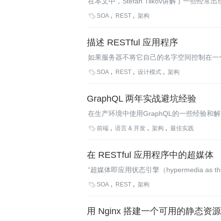
在本文中，Stefan Tilkov讲解了一些
POST，忽视缓存及响应代码，误用cook

SOA
REST
架构
反模式的对策。
描述 RESTful 应用程序
如果服务器不将它自己的名字空间控制在一
资源的URI呢？在这篇新文章中，Subbu Al

SOA
REST
设计模式
架构
是诸如WADL或WSDL 2.0这类带外(out-o
GraphQL 两年实战避坑经验
在生产环境中使用GraphQL的一些经验和

前端
语言 & 开发
架构
最佳实践
在 RESTful 应用程序中的超媒体
“超媒体即应用状态引擎（hypermedia as the
的作者是大名鼎鼎的Mark Baker，鼓

SOA
REST
架构
媒体约束在实践中意味着什么，以及为什么它对
用 Nginx 搭建一个可用的静态资源