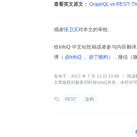
查看英文原文：
GraphQL vs REST: Thi
感谢
张卫滨
对本文的审校。
给InfoQ 中文站投稿或者参与内容翻
博（
@InfoQ
，
@丁晓昀
），微信（
2017 年 7 月 13 日 19:00
文章版权归极客邦科技InfoQ所有，未经许

REST
架构