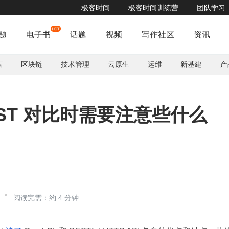
极客时间
极客时间训练营
团队学习
题
电子书
话题
视频
写作社区
资讯
言
区块链
技术管理
云原生
运维
新基建
产
REST 对比时需要注意些什么
阅读完需：约 4 分钟