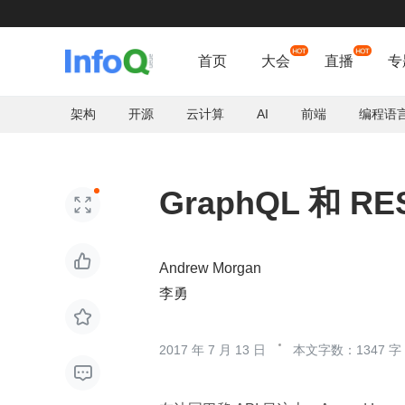
首页
大会
直播
专
架构
开源
云计算
AI
前端
编程语
GraphQL 和 


Andrew Morgan
李勇

2017 年 7 月 13 日
本文字数：1347 字
