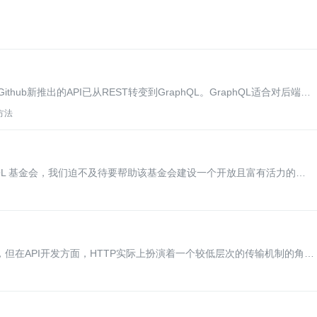
ub新推出的API已从REST转变到GraphQL。GraphQL适合对后端数
Github用户的需求。另一方面，Github的应用也将进一步推动
 方法
phQL 基金会，我们迫不及待要帮助该基金会建设一个开放且富有活力的
，但在API开发方面，HTTP实际上扮演着一个较低层次的传输机制的角