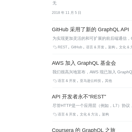
无
2018 年 11 月 5 日
GitHub 采用了新的 GraphQL API
为实现更加灵活的和可扩展的前后端通信，Gith
据的有大量复杂需求的场景，这可满足当前各种

REST
GitHub
语言 & 开发
架构
文化 &
GraphQL的发展。
AWS 加入 GraphQL 基金会
我们很高兴地宣布，AWS 现已加入 Gra
GraphQL 社区。

语言 & 开发
亚马逊云科技
其他
API 开发者永不“REST”
尽管HTTP是一个应用层（例如，L7）协议
色。

语言 & 开发
文化 & 方法
架构
Coursera 的 GraphQL 之旅