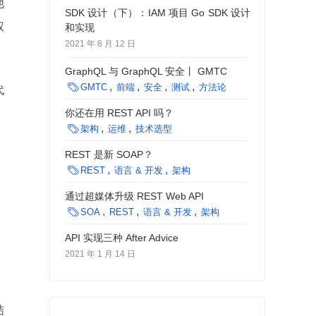
他
SDK 设计（下）：IAM 项目 Go SDK 设计
权
和实现
2021 年 8 月 12 日
GraphQL 与 GraphQL 安全丨 GMTC

GMTC
前端
安全
测试
方法论
代
你还在用 REST API 吗？

架构
运维
技术选型
REST 是新 SOAP？

REST
语言 & 开发
架构
通过超媒体升级 REST Web API

SOA
REST
语言 & 开发
架构
API 实现三种 After Advice
2021 年 1 月 14 日
结