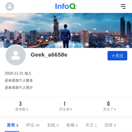
Geek_a6658e
关注

2020-11-21 加入
还未添加个人签名
还未添加个人简介
3
1
0
发布数
关注者
关注了
发布
评论
划线
收藏
关注
回答