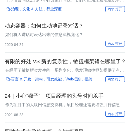
干净语言问题是指不带有偏见的问题。它们可以用来发现组织中的
基本规则、表达价值和应对机制，并且在组织中获得清晰度和多元

治理
文化 & 方法
行业深度
App 打开
化的想法。它们简单易学，但实施起来有点困难。干净问题要求更
大的透明度，要求人们比平常更多地分享想法。
动态容器：如何生动地记录对话？
如何将人讲话时表达出来的信息流视觉化？
App 打开
2020-04-24
有限的好处 VS 新的复杂性，敏捷框架错在哪里了？
在经历了敏捷框架发生的一系列变化，我发现敏捷框架提供了有限
的好处，但也带来了新的复杂性。

语言 & 开发
架构
研发效能
Web框架
框架
App 打开
24｜小心“猴子”：项目经理的头号时间杀手
作为项目中的人联网信息交换机，项目经理还需要增强并行信息处
理的容量，按照要事优先、琐事分类的原则，根据事情的轻重缓
App 打开
2021-08-23
急，合理分配好自己的时间，为项目创造更大的成果。