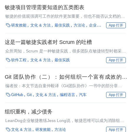
敏捷项目管理需要知道的五类图表
敏捷的价值观强调可工作的软件更加重要，但也不能否认文档的价
值。

研发效能
文化 & 方法
最佳实践
方法论
企业动态
行业深度
App 打开
这是一篇敏捷实践者对 Scrum 的吐槽
众所周知，Scrum 是一种敏捷实践，很多团队在敏捷转型时都采用
了它，但是在我看来，Scrum 并不那么敏捷，甚至它提倡的有些价

软件工程
文化 & 方法
最佳实践
App 打开
值观和做法是有悖于敏捷原则的，所以本文我会讲讲 Scrum 到底
存在哪些问题？
Git 团队协作（二）：如何组织一个富有成效的会
议？
编者按：本文节选自童仲毅译《Git团队协作》一书中的部分章
节。

GitHub
Git
文化 & 方法
编程语言
汽车
App 打开
组织重构，减少债务
LeanDog企业敏捷教练Jess Long说，敏捷思维可以成为消除组织
障碍、促进持续改进的驱动力。

文化 & 方法
研发效能
方法论
App 打开