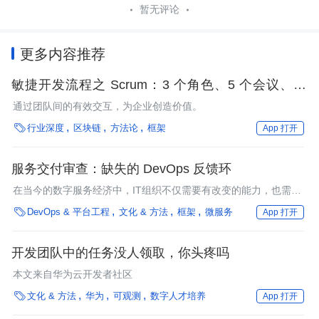
暂无评论
更多内容推荐
敏捷开发流程之 Scrum：3 个角色、5 个会议、12
原则
通过团队间的有效交互，为企业创造价值。

行业深度
区块链
方法论
框架
App 打开
服务交付审查：缺失的 DevOps 反馈环
在当今的数字服务经济中，IT组织不仅需要有改变的能力，也需要
按正确的方向改变。这意味着，他们需要能够感知反馈，并做出响

DevOps & 平台工程
文化 & 方法
框架
微服务
App 打开
应，以便持续地识别和衡量自己对目标适用性的理解与客户看法的
差距。
开发团队中的任务没人领取，你头疼吗
本文来自华为云开发者社区

文化 & 方法
华为
可观测
数字人才培养
App 打开