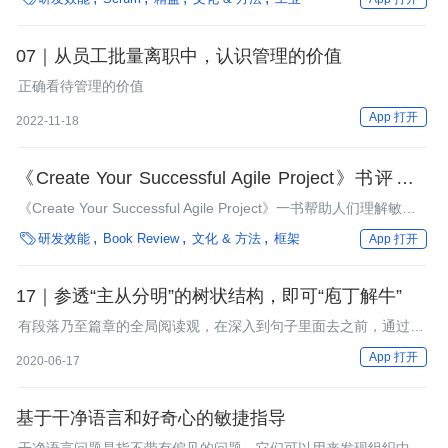
降低流程中浪费的机会。精益有助于以客户的角度查看从开始到交
付的结果情况，而敏捷则支持向客户交付最优的价值。
07｜从员工批量离职中，认识管理的价值
正确看待管理的价值
App 打开
2022-11-18
《Create Your Successful Agile Project》书评与作
者访谈
《Create Your Successful Agile Project》一书帮助人们理解敏捷
方法，并选择适合他们的方法。通常，团队采用一种框架，但并不

研发效能
Book Review
文化 & 方法
框架
App 打开
了解该框架适用的上下文环境。本书展示了如何利用团队独一无二
的产品、上下文和人员为项目定义一种可持续的敏捷方法。
17｜参透“主从分明”的树状结构，即可“庖丁解牛”
有段落乃至篇章的全局阅读观，在深入到句子里面去之前，通过略
读等方法，先了解文章大意之后，再决定是否要开始精读。
App 打开
2020-06-17
基于干净语言和好奇心的敏捷指导