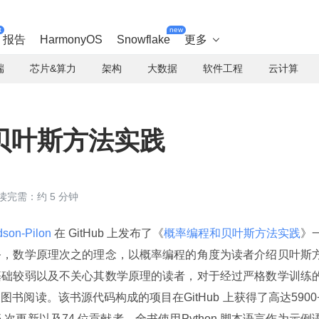
t
new
报告
HarmonyOS
Snowflake
更多

端
芯片&算力
架构
大数据
软件工程
云计算
贝叶斯方法实践
读完需：约 5 分钟
son-Pilon 
在 GitHub 上发布了《
概率编程和贝叶斯方法实践
》
务，数学原理次之的理念，以概率编程的角度为读者介绍贝叶斯
基础较弱以及不关心其数学原理的读者，对于经过严格数学训练
阅读。该书源代码构成的项目在GitHub 上获得了高达5900+
765 次更新以及74 位贡献者。全书使用Python 脚本语言作为示例