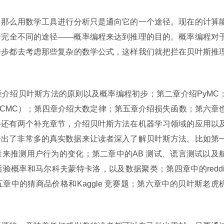
，那么用数学工具进行分析只是通向它的一个途径。现在的计算
个完全不同的途径——概率编程来达到推理的目的。概率编程对
一步都去考虑那些复杂的数学公式，这样我们就把拦在贝叶斯推
介绍贝叶斯方法的原则以及概率编程初步；第二章介绍PyMC
CMC）；第四章介绍大数定律；第五章介绍损失函数；第六章
外还有两个补充章节，介绍贝叶斯方法在机器学习领域的应用以
者给出了非常多的真实数据来让读者深入了解贝叶斯方法。比如第
来推测用户行为的变化；第二章中的AB 测试、谎言测试以及
概率和马尔科夫蒙特卡洛，以及数据聚类；第四章中的reddit
章中的猜商品价格和Kaggle 竞赛题；第六章中的贝叶斯老虎