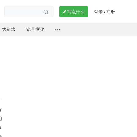
登录
注册

写点什么
/

大前端
管理/文化
一
方
的
 
语