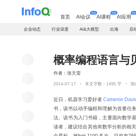
hot
hot
ho
首页
AI会议
AI课程
AI应用
企业动态
行业深度
AI&大模型
出海
后
概率编程语言与
张天雷
2014-07-17
本文字数：1495 字
阅
近日，机器学习爱好者
 Cameron David
书，该书以动手编程和理解为首要任
法。该书为入门书籍，主要面向数学
读者，建议结合其他有数学分析的相关图书
个星标，被fork 1100 多次，目前有