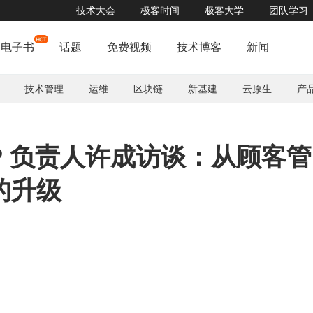
技术大会
极客时间
极客大学
团队学习
低代码到底是不是行业毒瘤？一线大厂怎么做的？戳此了解>>>
了解详情


电子书
话题
免费视频
技术博客
新闻
技术管理
运维
区块链
新基建
云原生
产
MP 负责人许成访谈：从顾客管
的升级