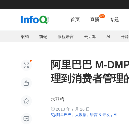
首页
直播
专题
架构
前端
编程语言
云计算
AI
开源
阿里巴巴 M-D

理到消费者管理

水羽哲


2013 年 7 月 26 日

阿里巴巴
大数据
语言 & 开发
AI
