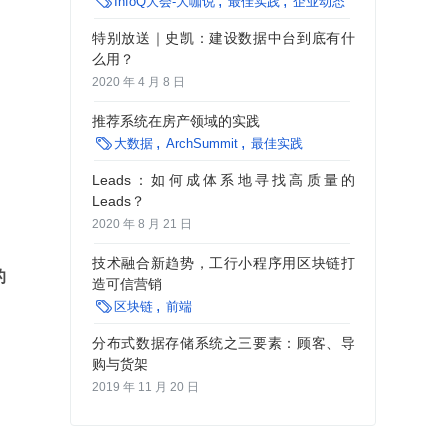

InfoQ大会-大咖说
最佳实践
企业动态
特别放送｜史凯：建设数据中台到底有什
么用？
2020 年 4 月 8 日
推荐系统在房产领域的实践

大数据
ArchSummit
最佳实践
Leads：如何成体系地寻找高质量的
Leads？
2020 年 8 月 21 日
技术融合新趋势，工行小程序用区块链打
的
造可信营销

区块链
前端
分布式数据存储系统之三要素：顾客、导
购与货架
2019 年 11 月 20 日