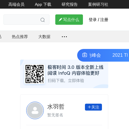
高端会员
App 下载
研究报告
案例研习社

登录
注册

写点什么
/

品
热点推荐
大数据
2021 ThoughtWorks 技术雷达峰会
2021 Thou
水羽哲
关注

暂无签名