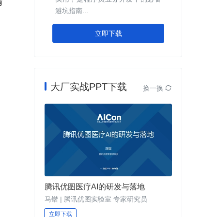
有
避坑指南...
立即下载
大厂实战PPT下载
换一换

腾讯优图医疗AI的研发与落地
马锴 | 腾讯优图实验室 专家研究员
立即下载