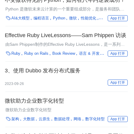
不受微软待见的 Python，如何在八年内逆袭成功？
Python 是微软未来云计算的一个重要组成部分，是服务和团队需
要支持的语言之一，也是微软公司内外快速增长的数据科学和分析

AI&大模型
编程语言
Python
微软
性能优化
框架
企业动态
App 打开
领域最受欢迎的语言。但一直以来，Python 在微软似乎从来没有
享有如此高的盛誉。
Effective Ruby LiveLessons——Sam Phippen 访谈
由Sam Phippen制作的Effective Ruby LiveLessons，是一系列讲
解了专业的Rubyists的最佳实践的视频教程，它针对各个阶层的

Ruby
Ruby on Rails
Book Review
语言 & 开发
架构
编程语言
App 打开
Ruby程序员。视频教程包含了亲自示范，来帮助观看者理解每个
项目是如何实行的。InfoQ和制作者谈了一些有关视频中可以学到
的课程，以及Ruby on Rails的最佳实践。
3、使用 Dubbo 发布分布式服务
App 打开
2023-09-26
微软助力企业数字化转型
微软助力企业数字化转型

架构
大数据
云原生
数据处理
网络
数字化转型
App 打开