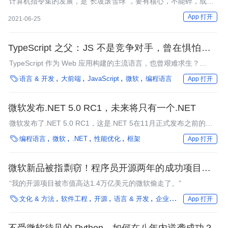
计算机指令集的发展，是“长坡滚雪球”，要有核心，不能碎，或者
说生态不能分裂，还要持续稳定地不停地滚动……
App 打开
2021-06-25
TypeScript 之父：JS 不是竞争对手，曾在惧怕开源
的微软文化中艰难求生
TypeScript 作为 Web 应用构建的主流语言，也曾艰难求生？
TypeScript 之父就 TypeScript 的发展历程进行了分享。

语言 & 开发
大前端
JavaScript
微软
编程语言
App 打开
微软发布.NET 5.0 RC1，未来将只有一个.NET
微软发布了.NET 5.0 RC1，这是.NET 5在11月正式发布之前的第
一个“go-live”版本。

编程语言
微软
.NET
性能优化
框架
App 打开
微软新品被指剽窃！程序员开源两年的成功项目被迫
终结
“我的开源项目被市值高达1.4万亿美元的微软偷走了。”

文化 & 方法
软件工程
开源
语言 & 开发
企业动态
Linux
微软
App 打开