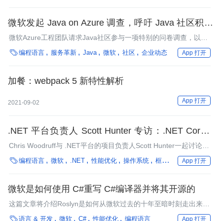
样的努力也伴随着争议，原因是部分开发者对微软使用他们开源代
码的方式颇感不悦。
微软发起 Java on Azure 调查，呼吁 Java 社区积极
参与
微软Azure工程团队请求Java社区参与一项特别的问卷调查，以便
了解将Java EE应用程序迁移到云端将面临哪些挑战。

编程语言
服务革新
Java
微软
社区
企业动态
App 打开
加餐：webpack 5 新特性解析
App 打开
2021-09-02
.NET 平台负责人 Scott Hunter 专访：.NET Core 3
给 .NET Core 带来了很多新东西
Chris Woodruff与 .NET平台的项目负责人Scott Hunter一起讨论了
开发人员对.NET Core 3的期望。

编程语言
微软
.NET
性能优化
操作系统
框架
微服务
企业动
App 打开
微软是如何使用 C#重写 C#编译器并将其开源的
这篇文章将介绍Roslyn是如何从微软过去的十年至暗时刻走出来，
成为开源跨平台的C#和VB公共语言引擎。

语言 & 开发
微软
C#
性能优化
编程语言
App 打开