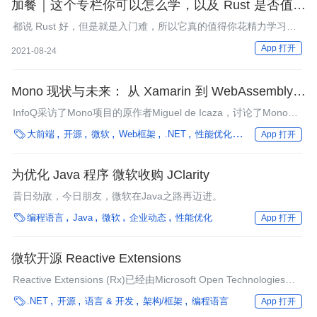
加餐｜这个专栏你可以怎么学，以及 Rust 是否值得
学？
都说 Rust 好，但是就是入门难，所以它真的值得你花精力学习
吗？
App 打开
2021-08-24
Mono 现状与未来： 从 Xamarin 到 WebAssembly、
Blazor 及.NET 5
InfoQ采访了Mono项目的原作者Miguel de Icaza，讨论了Mono的
当前状态及其在.NET生态系统中的未来。

大前端
开源
微软
Web框架
.NET
性能优化
操作系统
编程语
App 打开
为优化 Java 程序 微软收购 JClarity
昔日劲敌，今日朋友，微软在Java之路再迈进。

编程语言
Java
微软
企业动态
性能优化
App 打开
微软开源 Reactive Extensions
Reactive Extensions (Rx)已经由Microsoft Open Technologies开
源。这增加了它不久之后出现在Mono中的可能性。

.NET
开源
语言 & 开发
架构/框架
编程语言
App 打开