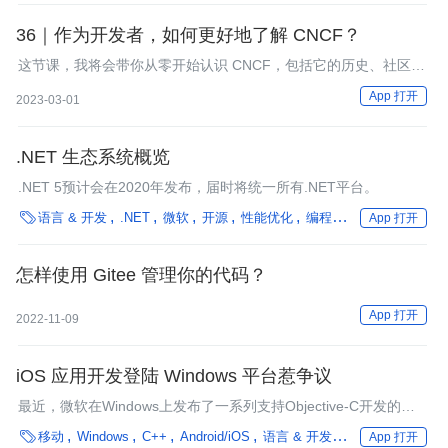
36｜作为开发者，如何更好地了解 CNCF？
这节课，我将会带你从零开始认识 CNCF，包括它的历史、社区组
织形式、项目托管以及职业认证等，让你了解 CNCF 的运作机
App 打开
2023-03-01
制，更好地从 CNCF 获取信息。
.NET 生态系统概览
.NET 5预计会在2020年发布，届时将统一所有.NET平台。

语言 & 开发
.NET
微软
开源
性能优化
编程语言
框架
团队
App 打开
怎样使用 Gitee 管理你的代码？
App 打开
2022-11-09
iOS 应用开发登陆 Windows 平台惹争议
最近，微软在Windows上发布了一系列支持Objective-C开发的工
具，想以此促进iOS应用的开发者转移到Windows平台上来。但这

移动
Windows
C++
Android/iOS
语言 & 开发
操作系统
编程
App 打开