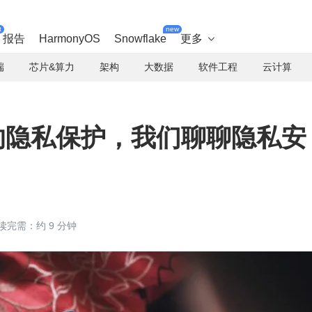
t
new
报告
HarmonyOS
Snowflake
更多

端
芯片&算力
架构
大数据
软件工程
云计算
 10 的隐私保护，我们聊聊隐私安
读完需：约 9 分钟