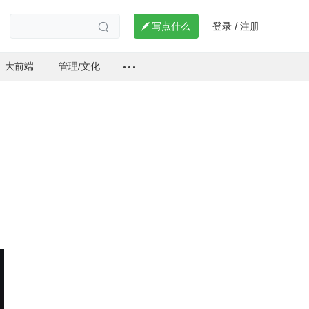
登录
注册

写点什么
/

大前端
管理/文化