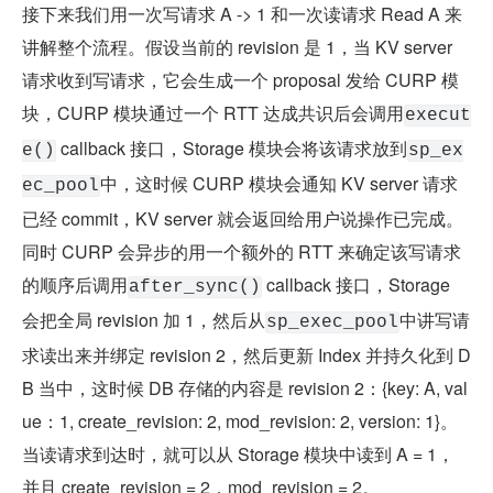
接下来我们用一次写请求 A -> 1 和一次读请求 Read A 来
讲解整个流程。假设当前的 revision 是 1，当 KV server 
请求收到写请求，它会生成一个 proposal 发给 CURP 模
块，CURP 模块通过一个 RTT 达成共识后会调用
execut
 callback 接口，Storage 模块会将该请求放到
e()
sp_ex
中，这时候 CURP 模块会通知 KV server 请求
ec_pool
已经 commit，KV server 就会返回给用户说操作已完成。
同时 CURP 会异步的用一个额外的 RTT 来确定该写请求
的顺序后调用
 callback 接口，Storage 
after_sync()
会把全局 revision 加 1，然后从
中讲写请
sp_exec_pool
求读出来并绑定 revision 2，然后更新 Index 并持久化到 D
B 当中，这时候 DB 存储的内容是 revision 2：{key: A, val
ue：1, create_revision: 2, mod_revision: 2, version: 1}。
当读请求到达时，就可以从 Storage 模块中读到 A = 1，
并且 create_revision = 2，mod_revision = 2。