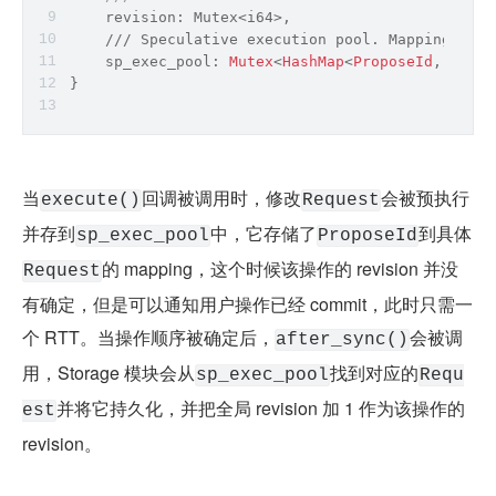
    revision: Mutex<
i64
>,
    /// Speculative execution pool. Mapping 
from
    sp_exec_pool: 
Mutex
<
HashMap
<
ProposeId
, 
Vec
<
R
}
当
回调被调用时，修改
会被预执行
execute()
Request
并存到
中，它存储了
到具体
sp_exec_pool
ProposeId
的 mapping，这个时候该操作的 revision 并没
Request
有确定，但是可以通知用户操作已经 commit，此时只需一
个 RTT。当操作顺序被确定后，
会被调
after_sync()
用，Storage 模块会从
找到对应的
sp_exec_pool
Requ
并将它持久化，并把全局 revision 加 1 作为该操作的 
est
revision。