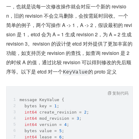
一，也就是说每一次修改操作就会对应一个新的 revisio
n，旧的 revision 不会立马删除，会按需延时回收。一个
简单的例子，两个写操作 A -> 1，A -> 2，假设最初的 revi
sion 是 1，etcd 会为 A = 1 生成 revision 2，为 A = 2 生成 
revision 3。revision 的设计使 etcd 对外提供了更加丰富的
功能，如支持历史 revision 的查找，如查询 revision 是 2 
的时候 A 的值，通过比较 revision 可以得到修改的先后顺
序等。以下是 etcd 对一个
的 proto 定义
KeyValue
复制代码
message KeyValue {
bytes
 key = 
1
;
int64
 create_revision = 
2
;
int64
 mod_revision = 
3
;
int64
 version = 
4
;
bytes
 value = 
5
;
int64
 lease = 
6
;