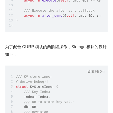
async
fn
execute
(&
self
, cmd: &C) -> 
Result
<C
/// Execute the after_sync callback
async
fn
after_sync
(&
self
, cmd: &C, index: L
}
为了配合 CURP 模块的两阶段操作，Storage 模块的设计
如下：
复制代码
/// KV store inner
#[derive(Debug)]
struct
 KvStoreInner {
/// Key Index
    index: Index,
/// DB to store key value
    db: DB,
/// Revision