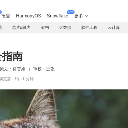
t
new
报告
HarmonyOS
Snowflake
更多

端
芯片&算力
架构
大数据
软件工程
云计算
安全指南
褚杏娟
王强
读完需：约 11 分钟