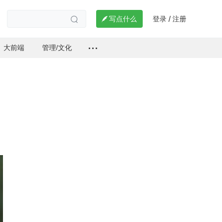
登录
注册

写点什么
/

大前端
管理/文化