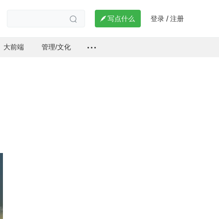
登录
注册

写点什么
/

大前端
管理/文化