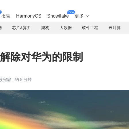
t
new
报告
HarmonyOS
Snowflake
更多

端
芯片&算力
架构
大数据
软件工程
云计算
应：解除对华为的限制
读完需：约 8 分钟