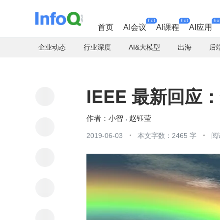
hot
hot
ho
首页
AI会议
AI课程
AI应用
企业动态
行业深度
AI&大模型
出海
后
IEEE 最新回
小智
赵钰莹
2019-06-03
本文字数：2465 字
阅