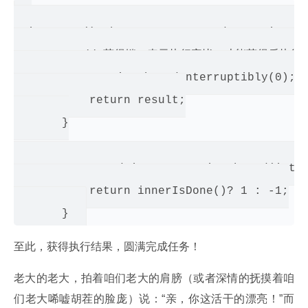
V innerGet() throws InterruptedException, E
          // 获得锁，表示执行完毕，才能获得后执
           acquireSharedInterruptibly(0);

           return result;

       }

       protected int tryAcquireShared(int i
           return innerIsDone()? 1 : -1;

至此，获得执行结果，圆满完成任务！
老大的老大，拍着咱们老大的肩膀（或者深情的抚摸着咱
们老大唏嘘胡茬的脸庞）说：“亲，你这活干的漂亮！”而