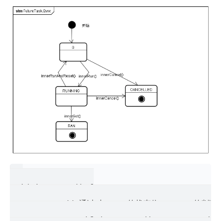
void innerRun() {

           // 通过对 AQS 的状态位 stat
               if (getState() == RUNNING) 
