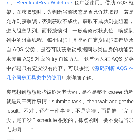
k 
、
 ReentrantReadWriteLock 
也广泛使用。借助 AQS 框
架，在获取锁时，先判断当前状态是否允许获取锁，若是
允许则获取锁，否则获取不成功。获取不成功则会阻塞，
进入阻塞队列。而释放锁时，一般会修改状态位，唤醒队
列中的阻塞线程。每个同步工具类的自定义同步器都继承
自 AQS 父类，是否可以获取锁根据同步类自身的功能要
求覆盖 AQS 对应的 try 前缀方法，这些方法在 AQS 父类
中都是只有定义没有内容。可以参照《
源码剖析 AQS 在
几个同步工具类中的使用
》来详细了解。
突然想到想想那些被称为老大的，是不是整个 career 流程
就是只干两件事情：submit a task， then wait and get the 
result。不对，还有一件事情，不是等待，而是催。“完了
没，完了没？schedule 很紧的，抓点紧啊，要不要适当加
点班啊……”