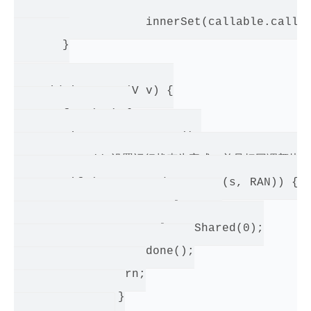
                   innerSet(callable.call()
       }

   void innerSet(V v) {

       for (;;) {

   	int s = getState();

           // 设置运行状态为完成，并且把回调额执行结
   	if (compareAndSetState(s, RAN)) {

                   result = v;

                   releaseShared(0);

                   done();

   	    return;

               }
