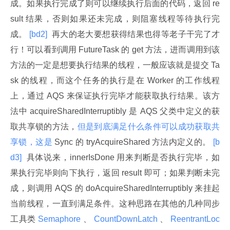
成。如果执行完成了则可以继续执行后面的代码，返回 re
sult 结果，否则如果还未完成，则阻塞线程等待执行完
成。
 [bd2] 
 再大的老大要想获得结果也得等老子干完了才
行！可以看到调用 FutureTask 的 get 方法，进而调用到该
方法的一定是想要执行结果的线程，一般应该就是提交 Ta
sk 的线程，而这个任务的执行是在 Worker 的工作线程
上，通过 AQS 来保证执行完毕才能获取执行结果。该方
法中 acquireSharedInterruptibly 是 AQS 父类中定义的获
取共享锁的方法，
但是到底满足什么条件可以成功获取共
享锁，这是
 Sync 的 tryAcquireShared 方法内定义的。
 [b
d3] 
 具体说来，innerIsDone 用来判断是否执行完毕，如
果执行完毕则向下执行，返回 result 即可；如果判断未完
成，则调用 AQS 的 doAcquireSharedInterruptibly 来挂起
当前线程，一直到满足条件。这种思路在其他的几种同步
工具类
 Semaphore 
、
 CountDownLatch 
、
 ReentrantLoc