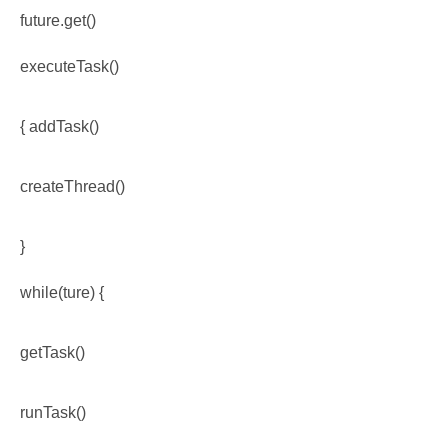
future.get()
executeTask()
{ addTask()
createThread()
}
while(ture) {
getTask()
runTask()