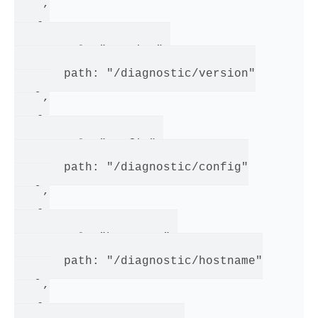
   },

   {

       rel: "version",

       path: "/diagnostic/version"

   },

   {

       rel: "config",

       path: "/diagnostic/config"

   },

   {

       rel: "hostname",

       path: "/diagnostic/hostname"

   },

   {
