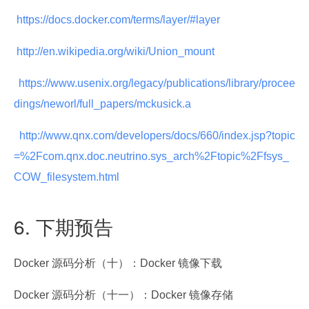
 https://docs.docker.com/terms/layer/#layer 
 http://en.wikipedia.org/wiki/Union_mount 
 https://www.usenix.org/legacy/publications/library/procee
dings/neworl/full_papers/mckusick.a 
 http://www.qnx.com/developers/docs/660/index.jsp?topic
=%2Fcom.qnx.doc.neutrino.sys_arch%2Ftopic%2Ffsys_
COW_filesystem.html 
6. 下期预告
Docker 源码分析（十）：Docker 镜像下载
Docker 源码分析（十一）：Docker 镜像存储