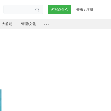
登录
注册

写点什么
/

大前端
管理/文化