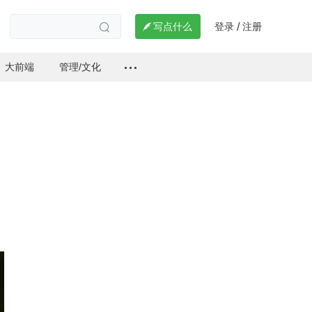
登录
注册

写点什么
/

大前端
管理/文化