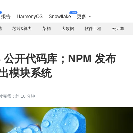
t
new
报告
HarmonyOS
Snowflake
更多

端
芯片&算力
架构
大数据
软件工程
云计算
3 公开代码库；NPM 发布
s 推出模块系统
读完需：约 10 分钟