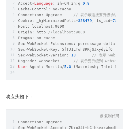
Accept
-
Language
: zh
-
CN,zh;q
=
0.9
Cache-Control: no-cache
Connection: Upgrade	
// 表示该连接要升级协议
Cookie: _hjMinimizedPolls=
358479
; ts_uid=
7852621
Host: localhost:9000
Origin: http:
//localhost:9000
Pragma: no-cache
Sec-WebSocket-Extensions: permessage-deflate; cl
Sec-WebSocket-Key
Sec-WebSocket-Version: 
13
// 表示 websock
Upgrade: websocket	
// 表示要升级到 websocket
User
-
Agent: Mozilla
/
5.0
 (Macintosh; Intel Mac OS
响应头如下：
复制代码
Connection: Upgrade
Sec-WebSocket-Accept: ZUip34t+bCjhkvxxwhmdEOyx9h