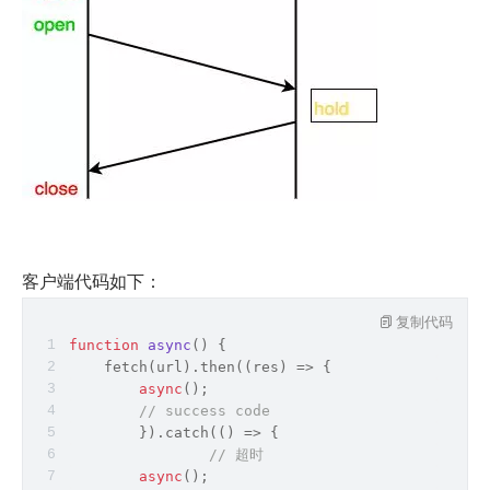
客户端代码如下：
复制代码
function
async
(
) 
{
    fetch(url).then(
(
res
) =>
 {
async
();
// success code
	}).catch(
() =>
 {
// 超时
async
();