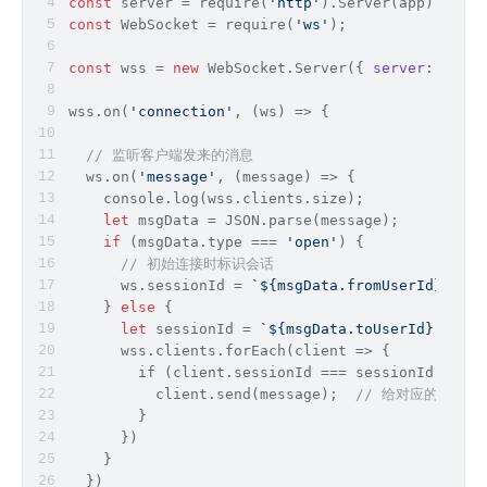
const
 server = 
require
(
'http'
).Server(app);
const
 WebSocket = 
require
(
'ws'
);
const
 wss = 
new
 WebSocket.Server({ 
server
: serve
wss.on(
'connection'
, 
(
ws
) =>
 {
// 监听客户端发来的消息
  ws.on(
'message'
, 
(
message
) =>
 {
    console.
log
(wss.clients.size);
let
 msgData = 
JSON
.parse(message);
if
 (msgData.
type
 === 
'open'
) {
// 初始连接时标识会话
      ws.sessionId = 
`
${msgData.fromUserId}
-
${ms
    } 
else
 {
let
 sessionId = 
`
${msgData.toUserId}
-
${msg
      wss.clients.forEach(
client
 =>
 {
        if (client.sessionId === sessionId) {
          client.send(message);	 
// 给对应的客户端
        }
      })
    }
  })