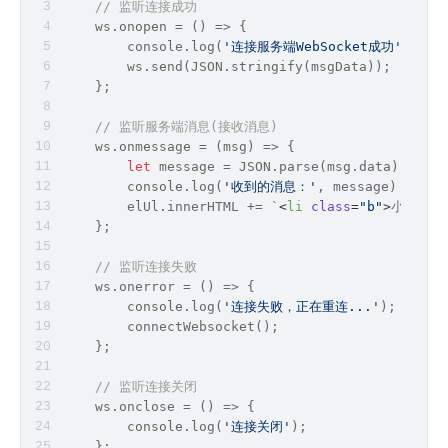
// 监听连接成功
    ws.onopen = 
() =>
 {
        console.
log
(
'连接服务端WebSocket成功'
);
        ws.send(
JSON
.stringify(msgData));	
    };
// 监听服务端消息(接收消息)
    ws.onmessage = 
(
msg
) =>
 {
let
 message = 
JSON
.parse(msg.data);
        console.
log
(
'收到的消息：'
, message)
        elUl.innerHTML += `
<
li
class
=
"b"
>
小秋：${m
    };
// 监听连接失败
    ws.onerror = 
() =>
 {
        console.
log
(
'连接失败，正在重连...'
);
        connectWebsocket();
    };
// 监听连接关闭
    ws.onclose = 
() =>
 {
    	console.
log
(
'连接关闭'
);
    };