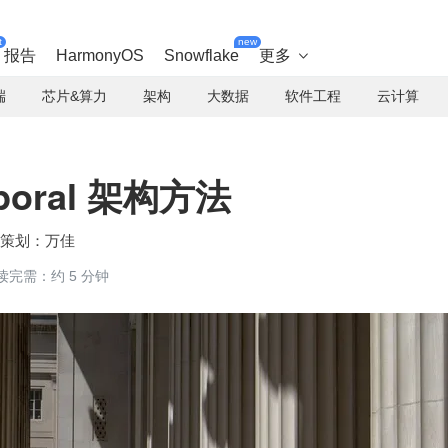
t
new
报告
HarmonyOS
Snowflake
更多

端
芯片&算力
架构
大数据
软件工程
云计算
oral 架构方法
万佳
读完需：约 5 分钟