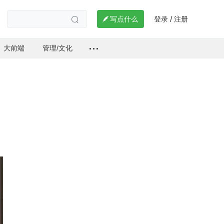
登录
注册

写点什么
/

大前端
管理/文化