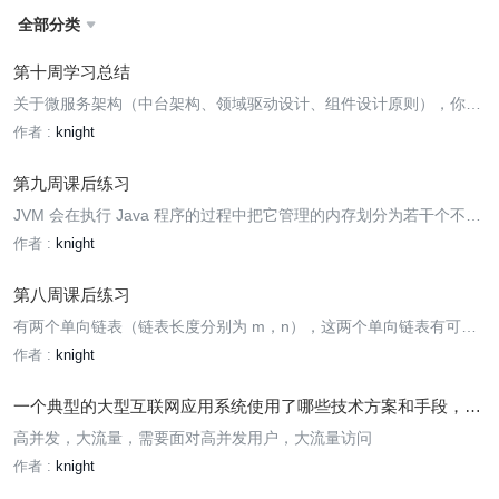
全部分类

第十周学习总结
关于微服务架构（中台架构、领域驱动设计、组件设计原则），你有
什么样的思考和认识？
作者 :
knight
第九周课后练习
JVM 会在执行 Java 程序的过程中把它管理的内存划分为若干个不同
的数据区域。这些数据区域各有各的用处，各有各的创建与销毁时
作者 :
knight
间，有的区域随着 JVM 进程的启动而存在，有的区域则依赖用户线
程的启动和结束而创建与销毁。一般来说，JVM 所管理的内存将会包
第八周课后练习
含
有两个单向链表（链表长度分别为 m，n），这两个单向链表有可能
在某个元素合并，也可能不合并，如下图所示的这样。现在给定两个
作者 :
knight
链表的头指针，在不修改链表的情况下，如何快速地判断这两个链表
是否合并？如果合并，找到合并的元素，也就是图中的 x 元素。
一个典型的大型互联网应用系统使用了哪些技术方案和手段，主
要解决什么问题？
高并发，大流量，需要面对高并发用户，大流量访问
作者 :
knight