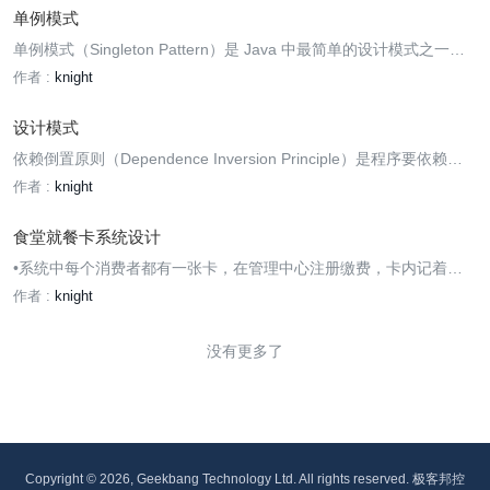
单例模式
单例模式（Singleton Pattern）是 Java 中最简单的设计模式之一。
这种类型的设计模式属于创建型模式，它提供了一种创建对象的最佳
作者 :
knight
方式。这种模式涉及到一个单一的类，该类负责创建自己的对象，同
时确保只有单个对象被创建。这个类提供了一种访问其唯一的对象
设计模式
依赖倒置原则（Dependence Inversion Principle）是程序要依赖于
抽象接口，不要依赖于具体实现。简单的说就是要求对抽象进行编
作者 :
knight
程，不要对实现进行编程，这样就降低了客户与实现模块间的耦合。
食堂就餐卡系统设计
•系统中每个消费者都有一张卡，在管理中心注册缴费，卡内记着消
费者的身份、余额。
作者 :
knight
没有更多了
Copyright © 2026, Geekbang Technology Ltd. All rights reserved. 极客邦控