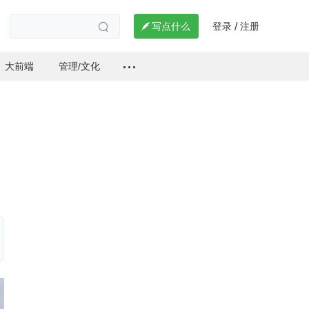
登录
注册

写点什么
/

大前端
管理/文化