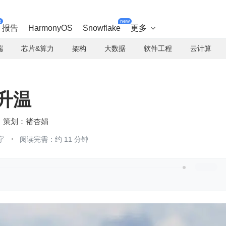
t
new
报告
HarmonyOS
Snowflake
更多

端
芯片&算力
架构
大数据
软件工程
云计算
在升温
褚杏娟
字
阅读完需：约 11 分钟