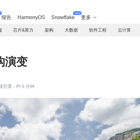
t
new
报告
HarmonyOS
Snowflake
更多

端
芯片&算力
架构
大数据
软件工程
云计算
构演变
读完需：约 6 分钟