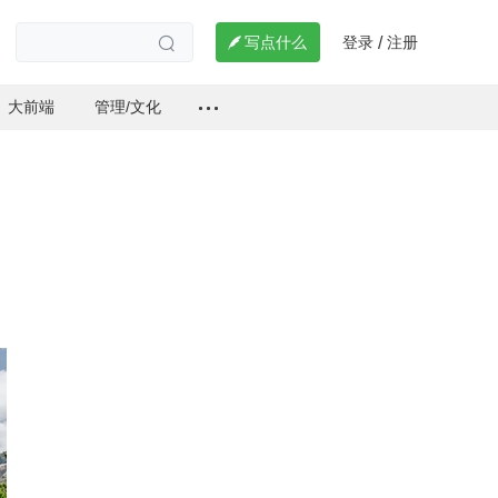
登录
注册

写点什么
/

大前端
管理/文化