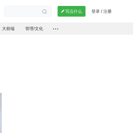
登录
注册

写点什么
/

大前端
管理/文化