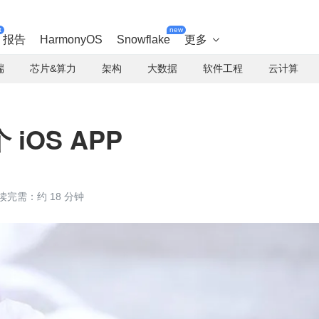
t
new
报告
HarmonyOS
Snowflake
更多

端
芯片&算力
架构
大数据
软件工程
云计算
iOS APP
读完需：约 18 分钟