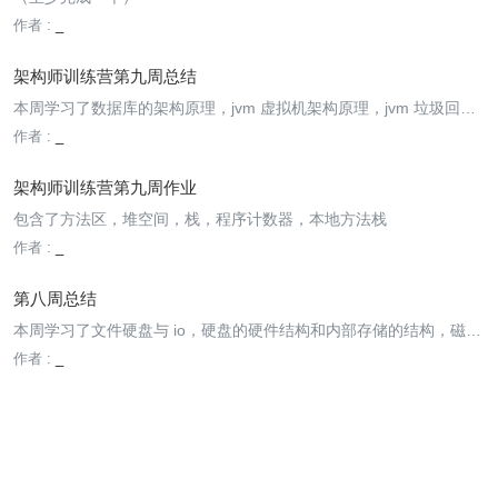
作者 :
_
架构师训练营第九周总结
本周学习了数据库的架构原理，jvm 虚拟机架构原理，jvm 垃圾回收
性能分析，java 代码优化的技巧以及原理，系统性能优化案例（实现
作者 :
_
一个秒杀系统）
架构师训练营第九周作业
包含了方法区，堆空间，栈，程序计数器，本地方法栈
作者 :
_
第八周总结
本周学习了文件硬盘与 io，硬盘的硬件结构和内部存储的结构，磁盘
是如何存储与查找数据的，有 B+ 树，LSM 树。磁盘存储文件是以块
作者 :
_
为单位进行划分的，linux 中是使用 inode 文件控制块，以及如何加
速查询效率以及提升磁盘数据可用性的方案，raid0，raid1，raid1
0，ra