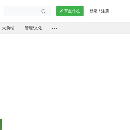
登录
注册

写点什么
/

大前端
管理/文化