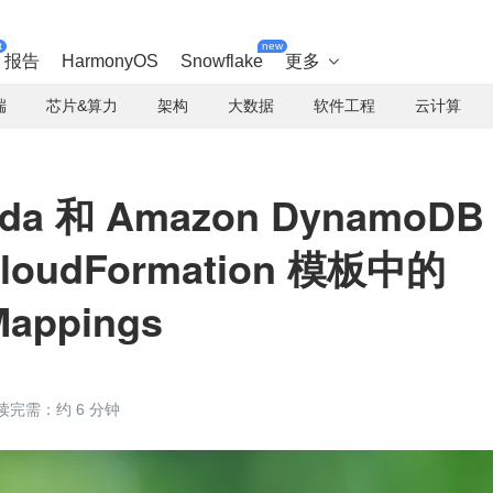
t
new
报告
HarmonyOS
Snowflake
更多

端
芯片&算力
架构
大数据
软件工程
云计算
da 和 Amazon DynamoDB
oudFormation 模板中的
Mappings
读完需：约 6 分钟