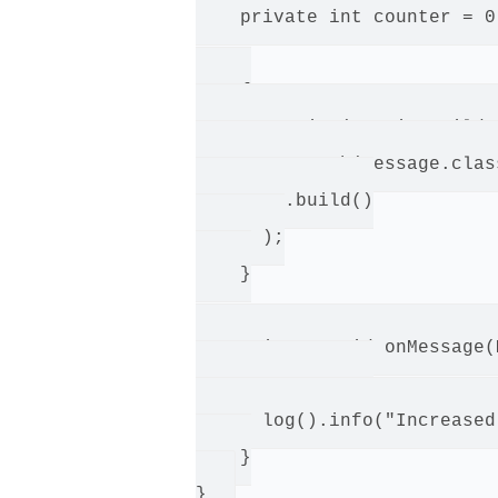
    private int counter = 0;
    {

      receive(ReceiveBuilder
        .match(Message.clas
        .build()

      );

    }

    private void onMessage(
      counter++;

      log().info("Increased
    }
