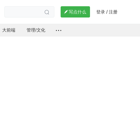
登录
注册

写点什么
/

大前端
管理/文化