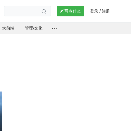
登录
注册

写点什么
/

大前端
管理/文化