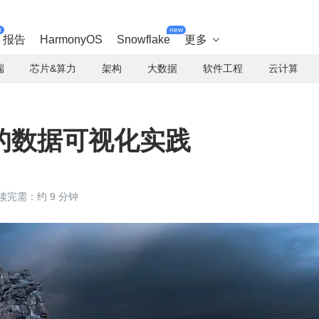
t
new
报告
HarmonyOS
Snowflake
更多

端
芯片&算力
架构
大数据
软件工程
云计算
的数据可视化实践
读完需：约 9 分钟