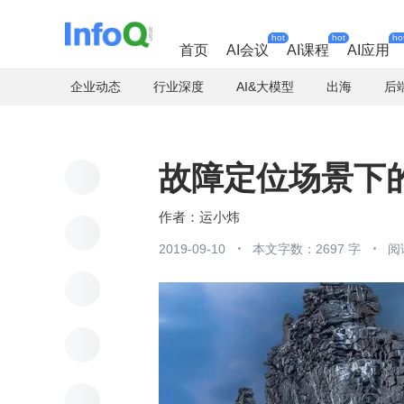
hot
hot
ho
首页
AI会议
AI课程
AI应用
企业动态
行业深度
AI&大模型
出海
后
故障定位场景下
运小炜
2019-09-10
本文字数：2697 字
阅