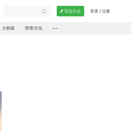
登录
注册

写点什么
/

大前端
管理/文化