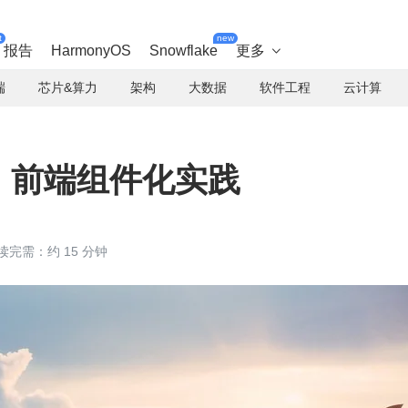
t
new
报告
HarmonyOS
Snowflake
更多

端
芯片&算力
架构
大数据
软件工程
云计算
B 前端组件化实践
读完需：约 15 分钟