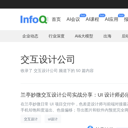
hot
hot
hot
首页
AI会议
AI课程
AI应用
企业动态
行业深度
AI&大模型
出海
后
交互设计公司
收录了 交互设计公司 频道下的 50 篇内容
兰亭妙微交互设计公司实战分享：UI 设计师必
在兰亭妙微日常 UI 项目交付中，色差是设计师与前端对接最高
手机却饱和度溢出、色值偏移；导出图片和软件内预览完全
彩
交互设计
ui设计