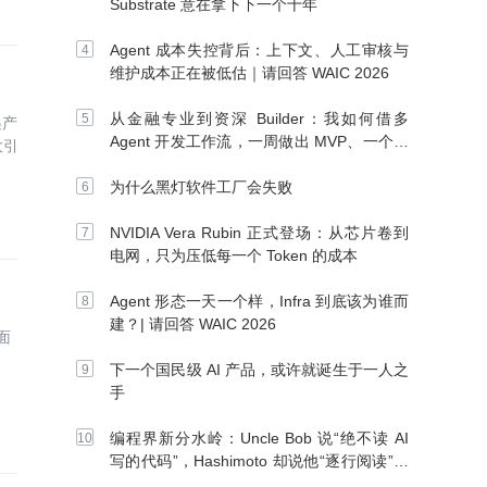
Substrate 意在拿下下一个十年
Agent 成本失控背后：上下文、人工审核与
维护成本正在被低估｜请回答 WAIC 2026
从金融专业到资深 Builder：我如何借多
递产
Agent 开发工作流，一周做出 MVP、一个月
大引
上线
为什么黑灯软件工厂会失败
NVIDIA Vera Rubin 正式登场：从芯片卷到
电网，只为压低每一个 Token 的成本
Agent 形态一天一个样，Infra 到底该为谁而
建？| 请回答 WAIC 2026
面
下一个国民级 AI 产品，或许就诞生于一人之
手
编程界新分水岭：Uncle Bob 说“绝不读 AI
写的代码”，Hashimoto 却说他“逐行阅读”，
你站谁？