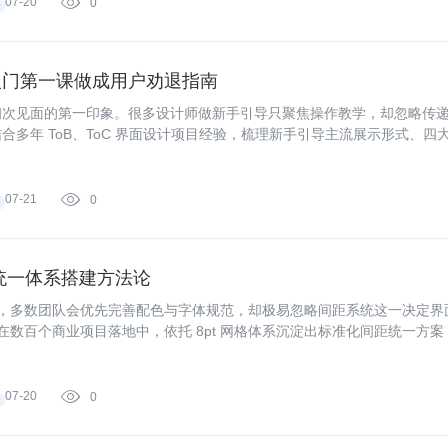
07-20

0
入门第一课做成用户劝退指南
初次见面的第一印象。很多设计师做新手引导只聚焦操作教学，却忽略传
多年 ToB、ToC 界面设计项目经验，梳理新手引导主流展示形式、四
07-21

0
统一体系搭建方法论
核心，多数团队会优先完善配色与字体规范，却极易忽略间距系统这一决定界
在数百个商业项目落地中，依托 8pt 网格体系沉淀出标准化间距统一方案
07-20

0