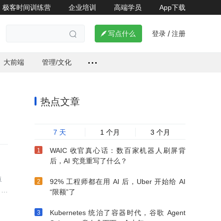
极客时间训练营
企业培训
高端学员
App下载
登录
注册


写点什么
/

大前端
管理/文化
热点文章
7 天
1 个月
3 个月
WAIC 收官真心话：数百家机器人刷屏背
后，AI 究竟重写了什么？
卓
92% 工程师都在用 AI 后，Uber 开始给 AI
、色
“限额”了
Kubernetes 统治了容器时代，谷歌 Agent