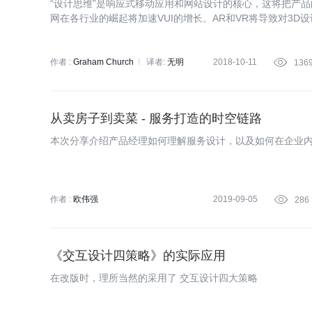
“设计思维”是响应式移动应用和网站设计的核心，这将把产品
网在各行业的崛起将加速VUI的增长。AR和VR将导致对3D
作者 :
Graham Church
译者:
无明
2018-10-11

136
从卖房子到卖菜 - 服务打造的时空链路
本次分享介绍产品经理如何理解服务设计，以及如何在企业
作者 :
欧伟强
2019-09-05

286
《交互设计四策略》的实际应用
在改版时，理所当然的采用了 交互设计四大策略