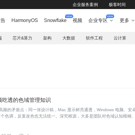
企业服务案例
极客时间
new
new
报告
HarmonyOS
Snowflake
视频
企业专区
更多

端
芯片&算力
架构
大数据
软件工程
云计算
须吃透的色域管理知识
频的矛盾点：同一张设计稿，Mac 显示鲜亮通透，Windows 电脑、安
两个色调，反复改色也无法统一。深究根源，大多是团队对色域认知模糊