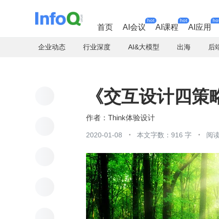
hot
hot
ho
首页
AI会议
AI课程
AI应用
企业动态
行业深度
AI&大模型
出海
后
《交互设计四策
Think体验设计
2020-01-08
本文字数：916 字
阅读