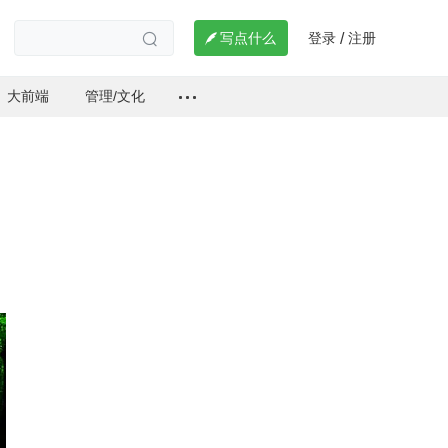
登录
注册

写点什么
/

大前端
管理/文化