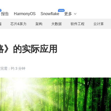
t
new
报告
HarmonyOS
Snowflake
更多

端
芯片&算力
架构
大数据
软件工程
云计算
略》的实际应用
完需：约 3 分钟