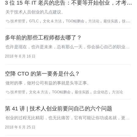
3 位 15 年 IT 老兵的忠告：不要等开始创业，才考虑
这几个问题
关于技术人员创业的几点建议。
技术管理
GTLC
文化 & 方法
TGO鲲鹏会
方法论
最佳实践
技术创业

多年前的那些工程师都去哪了？
也许是现在，也许是未来，总有那么一天，你会操心自己的职业发
展。当你抬起头来，眺望自己的职业道路的时候，也许这篇文章可
2018 年 8 月 16 日
以给你一些指引。
空降 CTO 的第一要务是什么？
做对的事，做对公司有益的事就是头等正事。
技术管理
文化 & 方法
TGO鲲鹏会
最佳实践
企业动态
方法论

第 41 讲 | 技术人创业前要问自己的六个问题
创业的过程无比精彩，也无比痛苦，它有可能让你功成名就，更有
可能让你一败涂地，因此创业前做好深入的思考和充分的准备是十
2018 年 6 月 25 日
分有必要的。