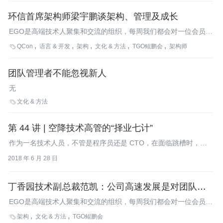
环信首席架构师梁宇鹏谈架构、管理及成长
EGO是高端技术人聚集和交流的组织，每周我们都会对一位会员进
行人物专访，在展示会员风采的同时，也分享会员们对技术、对工
QCon
语言 & 开发
架构
文化 & 方法
TGO鲲鹏会
架构师

作、对人生的感悟，本周，我们邀请到了环信首席架构师梁宇鹏。
团队管理者不能忽视新人
无
文化 & 方法

第 44 讲 | 空降技术高管的“择业七计”
作为一名技术人员，不管是程序员还是 CTO，在面临跳槽时，我
们该如何选择呢？是否存在科学的判断方法，避免我们跳槽不慎
2018 年 6 月 28 日
变“跳坑”呢？
丁香园技术副总裁范凯：公司高速发展是对团队最好
的管理
EGO是高端技术人聚集和交流的组织，每周我们都会对一位会员进
行人物专访，在展示会员风采的同时，也分享会员们对技术、对工
架构
文化 & 方法
TGO鲲鹏会

作、对人生的感悟，本周，我们邀请到了丁香园技术副总裁范凯，