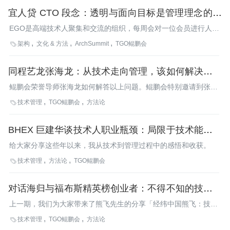
宜人贷 CTO 段念：透明与面向目标是管理理念的核
心
EGO是高端技术人聚集和交流的组织，每周会对一位会员进行人物
专访，在展示会员风采的同时，也分享其对技术、工作、人生的感
架构
文化 & 方法
ArchSummit
TGO鲲鹏会

悟，本周我们邀请了宜人贷CTO段念，他同时也是ArchSummit北
京2015联席主席，研发体系构建管理专题出品人，对如何组织内
同程艺龙张海龙：从技术走向管理，该如何解决团队
建立合适的体系、利用组织内聪明的大脑创造最大的价值有着深刻
的认识。
管理中面临的挑战
鲲鹏会荣誉导师张海龙如何解答以上问题。鲲鹏会特别邀请到张海
龙先生以结合自身经历分享「从创始人角度看大型研发团队的建
技术管理
TGO鲲鹏会
方法论

设」，并为大家答疑解惑。
BHEX 巨建华谈技术人职业瓶颈：局限于技术能力，
那你只能止步于技术总监
给大家分享这些年以来，我从技术到管理过程中的感悟和收获。
技术管理
方法论
TGO鲲鹏会

对话海归与福布斯精英榜创业者：不得不知的技术创
业那些事儿
上一期，我们为大家带来了熊飞先生的分享「经纬中国熊飞：技术
方向创业如何做战略选择？的经验」展开讨论，分享了各自的技术
技术管理
TGO鲲鹏会
方法论

创业感悟、结合自身的经验干货，同时也为大家现场答疑解惑。