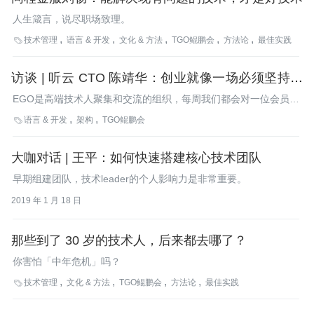
人生箴言，说尽职场致理。
技术管理
语言 & 开发
文化 & 方法
TGO鲲鹏会
方法论
最佳实践

访谈 | 听云 CTO 陈靖华：创业就像一场必须坚持到
底的长跑
EGO是高端技术人聚集和交流的组织，每周我们都会对一位会员进
行人物专访，在展示会员风采的同时，也分享会员们对技术、对工
语言 & 开发
架构
TGO鲲鹏会

作、对人生的感悟，本周，我们邀请到了听云CTO陈靖华。
大咖对话 | 王平：如何快速搭建核心技术团队
早期组建团队，技术leader的个人影响力是非常重要。
2019 年 1 月 18 日
那些到了 30 岁的技术人，后来都去哪了？
你害怕「中年危机」吗？
技术管理
文化 & 方法
TGO鲲鹏会
方法论
最佳实践
