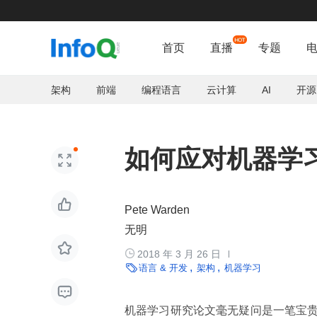
首页
直播
专题
架构
前端
编程语言
云计算
AI
开源
如何应对机器学


Pete Warden
无明


2018 年 3 月 26 日

语言 & 开发
架构
机器学习

机器学习研究论文毫无疑问是一笔宝