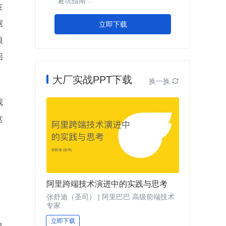
避坑指南...
在
据
立即下载
项
回
大厂实战PPT下载
换一换

我
这
阿里跨端技术演进中的实践与思考
张舒迪（圣司） | 阿里巴巴 高级前端技术
专家
立即下载