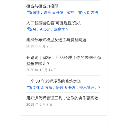
担当与担当力模型

敏捷
语言 & 开发
架构
文化 & 方法
人工智能面临着“可复现性”危机

AI
AICon
深度学习
集群分布式模型及选主与脑裂问题
2019 年 8 月 2 日
开篇词 | 你好，产品经理！你的未来价值
壁垒在哪儿？
2020 年 12 月 14 日
一个 30 年老程序员的修炼之道

文化 & 方法
语言 & 开发
技术管理
方法论
最佳实践
用好源代码管理工具，让你的协作更高效
2019 年 5 月 7 日