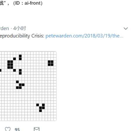
（ID：ai-front）