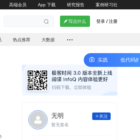
高端会员
App 下载
研究报告
案例研习社
登录
注册

写点什么
/

品
热点推荐
大数据
低代码的认知误区与落地实践
低代码的认知
无明
关注

暂无签名
学