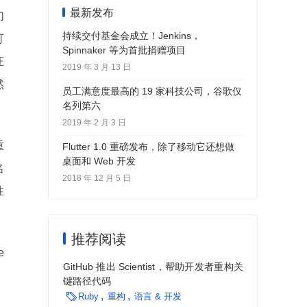
最新发布
们
持续交付基金会成立！Jenkins，
可
Spinnaker 等为首批捐赠项目
证
2019 年 3 月 13 日
然
员工满意度最高的 19 家科技公司，谷歌仅
名列第六
2019 年 2 月 3 日
重
Flutter 1.0 重磅发布，除了移动它还想做
桌面和 Web 开发
名
2018 年 12 月 5 日
性
推荐阅读
e
GitHub 推出 Scientist，帮助开发者重构关
键路径代码

Ruby
重构
语言 & 开发