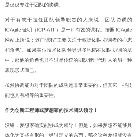
是仅仅专注于团队的协调。
对于有志于担任团队领导职责的人来说，团队协调的
ICAgile 证明（ICP-ATF）是一种有效的课程。按照 ICAgile
网站上所说：这门课程“主要关注于敏捷团队协调者的心态
和角色”。如果某位技术团队领导过多地陷在团队协调的坑
中，那他的角色也只不过是传统的团队管理代理人的另一种
表现形式而已。
虽然协调能力对于团队的成功是非常重要的，但其它一些技
能也具有相等的重要性。
作为创新工程师或梦想家的技术团队领导！
没错，梦想家确实能够成为领导！但是，如果梦想不能够具
体化为某些有形的、经过定义的东西，那么这种梦想就没有