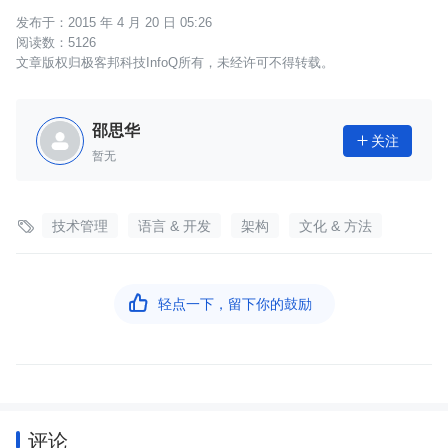
2015 年 4 月 20 日 05:26
5126
文章版权归极客邦科技InfoQ所有，未经许可不得转载。
邵思华
关注

暂无

技术管理
语言 & 开发
架构
文化 & 方法

轻点一下，留下你的鼓励
评论