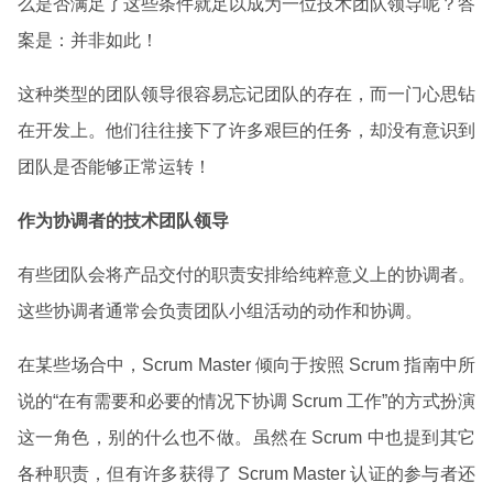
么是否满足了这些条件就足以成为一位技术团队领导呢？答
案是：并非如此！
这种类型的团队领导很容易忘记团队的存在，而一门心思钻
在开发上。他们往往接下了许多艰巨的任务，却没有意识到
团队是否能够正常运转！
作为协调者的技术团队领导
有些团队会将产品交付的职责安排给纯粹意义上的协调者。
这些协调者通常会负责团队小组活动的动作和协调。
在某些场合中，Scrum Master 倾向于按照 Scrum 指南中所
说的“在有需要和必要的情况下协调 Scrum 工作”的方式扮演
这一角色，别的什么也不做。虽然在 Scrum 中也提到其它
各种职责，但有许多获得了 Scrum Master 认证的参与者还