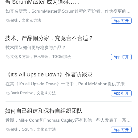
当 ScrumMaster 成为障碍……
如其名所示，ScrumMaster是Scrum过程的守护者。作为变更的代
理人，他支持自己的团队，并将Scrum在组织中广为传播。他消除
敏捷
文化 & 方法

App 打开
障碍，帮助团队不受干扰，以确保团队的正常运作。然而，在某些
情况下，敏捷团队能够感觉到：ScrumMaste已经成为了最大的障
碍。
技术、产品闹分家，究竟合不合适？
技术团队如何更好地参与产品？
文化 & 方法
技术管理
TGO鲲鹏会

App 打开
《It's All Upside Down》作者访谈录
在其《It's all Upside Down》一书中，Paul McMahon提供了来自
受助于颠倒原则的软件开发团队案例和应用它们的指导技巧。他解
Book Review
文化 & 方法

App 打开
释了您如何能用Essence来改善流程，获得更好的组织绩效。
如何自己组建和保持自组织团队
近期，Mike Cohn和Thomas Cagley还有其他一些人发表了一系列
主题为关于自己组建团队和保持成功的自组织团队的报告。
敏捷
Scrum
文化 & 方法

App 打开