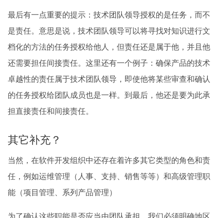
最后有一点重要的提示：技术团队领导授权的是任务，而不
是责任。意思是说，技术团队领导可以将寻找对知识进行文
档化的方法的任务授权给他人，但责任还是属于他，并且他
还需要担任间接责任。这里还有一个例子：确保产品的技术
卓越性的责任属于技术团队领导，即使他将某些审查和确认
的任务授权给团队成员也是一样。到最后，他还是要为此承
担直接责任和间接责任。
其它补充？
当然，在软件开发组织中还存在着许多其它类型的角色和责
任，例如运维管理（人事、支持、销售等等）和高级管理职
能（项目管理、系列产品管理）
为了确认这些职能是否应当由团队承担，我们必须明确地区