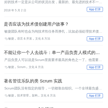
好的技术一定是从公司的状况出发，最新的、最先进的技术不一定
就是最合适的技术，最合适的技术才是最有价值的技术。
App 打开
2018 年 5 月 2 日
是否应该为技术债创建用户故事？
敏捷团队有时也会为纯技术性任务而挣扎，比如必须处理技术债。
虽然这种任务对系统用户没有直接价值，但要交付可以工作的软件
敏捷
语言 & 开发
文化 & 方法

App 打开
又不得不处理。那么，是不是应该创建用户故事来应对这样的技术
性任务或技术债呢？
不能让你一个人去战斗：单一产品负责人模式的改进
之道
产品负责人可以说是Scrum里面要求最高的角色之一了。他需要一
个人独立地对项目成败负责，他得帮助团队理解产品愿景，并引领
敏捷
Scrum
文化 & 方法

App 打开
项目开发。产品负责人还被要求帮助团队产出最大的商业价值。这
对单个角色来说，是不是要求太多了呢？
著名管弦乐队的类 Scrum 实践
Scrum团队没有指定的领导，一切都靠自组织。一个全球最负盛名
的交响乐队也完全取消了指挥的角色，演奏过程中的领导权是共享
敏捷
技术管理
架构
文化 & 方法

App 打开
的，整个团队共同做出决策。他们在团队合作中积累到不少教训和
方法，任何Scrum团队都能从中受益。