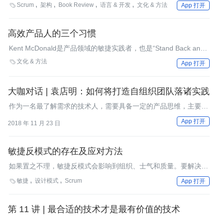
术工作之间找到某种平衡。《与技术主管对话》这本书包括了多位
Scrum
架构
Book Review
语言 & 开发
文化 & 方法

App 打开
技术主管的故事，包括他们所面对的情形、挑战和领导团队的方
式，本书也探索了技术主管的角色和日常活动，并为如何处理技术
领导方面的职责提供了实用的建议。
高效产品人的三个习惯
Kent McDonald是产品领域的敏捷实践者，也是“Stand Back and
Deliver:Accelerating Business Agility”一书的合著者。他最近为
文化 & 方法

App 打开
Scrum Alliance发起了一个网络研讨会，谈论了一些用于改进和成
功实施远程产品开发的技巧。
大咖对话 | 袁店明：如何将打造自组织团队落诸实践
作为一名最了解需求的技术人，需要具备一定的产品思维，主要包
括两点，一是了解用户细分人群，二是了解用户的行为和交互逻
App 打开
2018 年 11 月 23 日
辑。
敏捷反模式的存在及应对方法
如果置之不理，敏捷反模式会影响到组织、士气和质量。要解决问
题，第一步就是要承认痛点的存在。
敏捷
设计模式
Scrum

App 打开
第 11 讲 | 最合适的技术才是最有价值的技术