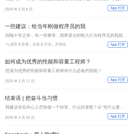
这些“武艺”，你一定能够用C++开发出优雅、高效的程序。
App 打开
2020 年 5 月 6 日
一些建议：给当年刚做程序员的我
回顾十年之前，有一些事情，我希望当初刚入行当程序员的我就能
明白，并尽早养成这些习惯。它们可以帮助我更快、更专注地成
语言 & 开发
文化 & 方法
方法论

App 打开
长。以下是我的一些建议，给当年刚找到第一份程序员工作的我。
如何成为优秀的性能和容量工程师？
想成为优秀的性能和容量工程师有什么必备的技能？
App 打开
2020 年 2 月 17 日
结束语 | 把奋斗当习惯
我建议你在内心上尽快做一个转变。什么转变呢？从“凭什么要我
做？”，到“愿意主动去多做事儿”，再到“把奋斗当做习惯”。
App 打开
2020 年 4 月 25 日