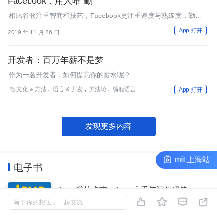
Facebook：用人唯“勤”
相比谷歌注重智商和技艺，Facebook更注重速度与熟练度，勤奋
与将大量时间投入工作是Facebook的招聘和考核方式。
App 打开
2019 年 11 月 26 日
开发者：百万年薪不是梦
作为一名开发者，如何提高你的薪水呢？
文化 & 方法
语言 & 开发
方法论
编程语言

App 打开
发现更多内容
演讲经验交流会｜ArchSummit 上海站
电子书
Java 避坑指南：Java 高手笔记代码篇




写下你的想法，一起交流
本迷你书包括 86 个业务开发中常见踩坑点。每一
个知识点都相当的实用，是程序员业务开发中的必