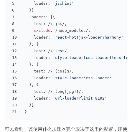
      loader: 
'jsxhint'
    }],
    loaders: [{
      test: 
/\.js$/
,
exclude
: 
/node_modules/
,
      loader: 
'react-hot!jsx-loader?harmony'
    }, {
      test: 
/\.less/
,
      loader: 
'style-loader!css-loader!less-loa
    }, {
      test: 
/\.(css)$/
,
      loader: 
'style-loader!css-loader'
    }, {
      test: 
/\.(png|jpg)$/
,
      loader: 
'url-loader?limit=8192'
    }]
  }
可以看到，该使用什么加载器完全取决于这里的配置，即使