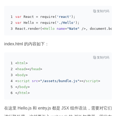

复制代码
var
 React = 
require
(
'react'
);
var
 Hello = 
require
(
'./Hello'
);
React.render(
<
Hello
name
=
"Nate"
 />
, 
document
.bod
index.html 的内容如下：

复制代码
<
html
>
<
head
>
</
head
>
<
body
>
<
script
src
=
"/assets/bundle.js"
>
</
script
>
</
body
>
</
html
>
在这里 Hello.js 和 entry.js 都是 JSX 组件语法，需要对它们