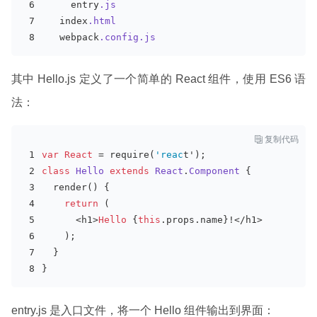
    entry
.js
  index
.html
  webpack
.config
.js
其中 Hello.js 定义了一个简单的 React 组件，使用 ES6 语
法：

复制代码
var
React
 = require(
'reac
t');
class
Hello
extends
React
.
Component
{
  render() {
return
 (
      <h1>
Hello
 {
this
.props.name}!</h1>
    );
  }
}
entry.js 是入口文件，将一个 Hello 组件输出到界面：