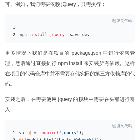
可。例如，我们需要依赖 jQuery，只需执行：

复制代码
npm 
install 
jquery 
—save-dev
更多情况下我们是在项目的 package.json 中进行依赖管
理，然后通过直接执行 npm install 来安装所有依赖。这样
在项目的代码仓库中并不需要存储实际的第三方依赖库的代
码。
安装之后，在需要使用 jquery 的模块中需要在头部进行引
入：

复制代码
var 
$ 
= 
require
(
'jquery'
);
$(
'body'
).html(
'Hello Webpack!'
);