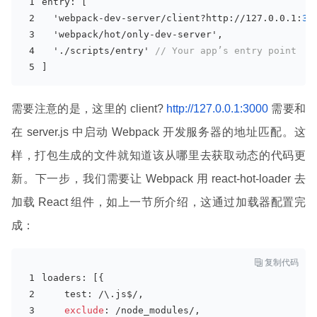
entry: [
  'webpack-dev-server/client?http://127.0.0.1:
30
  'webpack/hot/only-dev-server',
  './scripts/entry' 
// Your appʼs entry point
]
需要注意的是，这里的 client?
http://127.0.0.1:3000
需要和
在 server.js 中启动 Webpack 开发服务器的地址匹配。这
样，打包生成的文件就知道该从哪里去获取动态的代码更
新。下一步，我们需要让 Webpack 用 react-hot-loader 去
加载 React 组件，如上一节所介绍，这通过加载器配置完
成：

复制代码
loaders: [{
    test: 
/\.js$/
,
exclude
: 
/node_modules/
,