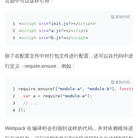
页面中可以这样引用：

复制代码
<
script
src
=
"init.js"
>
</
script
>
<
script
src
=
"a.js"
>
</
script
>
<
script
src
=
"b.js"
>
</
script
>
除了在配置文件中对打包文件进行配置，还可以在代码中进
行定义：require.ensure，例如：

复制代码
require
.ensure([
"module-a"
, 
"module-b"
], 
functio
var
 a = 
require
(
"module-a"
);
// ...
});
Webpack 在编译时会扫描到这样的代码，并对依赖模块进