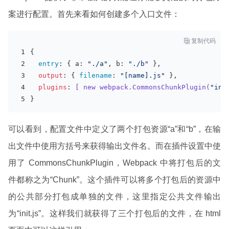
案进行配置。首先来看如何创建多个入口文件：

复制代码
{
entry
: { a: 
"./a"
, b: 
"./b"
 },
output
: { 
filename
: 
"[name].js"
 },
plugins
: 
[ new webpack.CommonsChunkPlugin(
"ini
}
可以看到，配置文件中定义了两个打包资源“a”和“b”，在输
出文件中使用方括号来获得输出文件名。而在插件设置中使
用了 CommonsChunkPlugin，Webpack 中将打包后的文
件都称之为“Chunk”。这个插件可以将多个打包后的资源中
的公共部分打包成单独的文件，这里指定公共文件输出
为“init.js”。这样我们就获得了三个打包后的文件，在 html