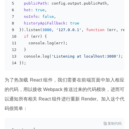
publicPath
: config.output.publicPath,
hot
: 
true
,
noInfo
: 
false
,
historyApiFallback
: 
true
}).listen(
3000
, 
'127.0.0.1'
, 
function
 (
err, res
if
 (err) {
console
.log(err);
  }
console
.log(
'Listening at localhost:3000'
);
});
为了热加载 React 组件，我们需要在前端页面中加入相应
的代码，用以接收 Webpack 推送过来的代码模块，进而可
以通知所有相关 React 组件进行重新 Render。加入这个代
码很简单：

复制代码