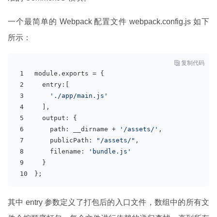
一个最简单的 Webpack 配置文件 webpack.config.js 如下
所示：

复制代码
module
.exports = {
  entry:[
'./app/main.js'
  ],
output
: {
path
: __dirname + 
'/assets/'
,
    publicPath: 
"/assets/"
,
    filename: 
'bundle.js'
  }
};
其中 entry 参数定义了打包后的入口文件，数组中的所有文