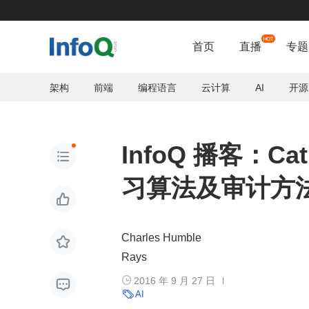
首页
直播
专题
架构
前端
编程语言
云计算
AI
开源
InfoQ 播客：Ca

习算法及审计方

Charles Humble

Rays

2016 年 9 月 27 日


AI