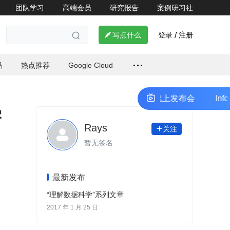
团队学习
高端会员
研究报告
案例研习社
登录
注册

写点什么
/

品
热点推荐
Google Cloud
InfoQ 极客传媒开发者生态共创计划线上发布会
InfoQ
学
Rays
关注

暂无签名
最新发布
“理解数据科学”系列文章
2017 年 1 月 25 日