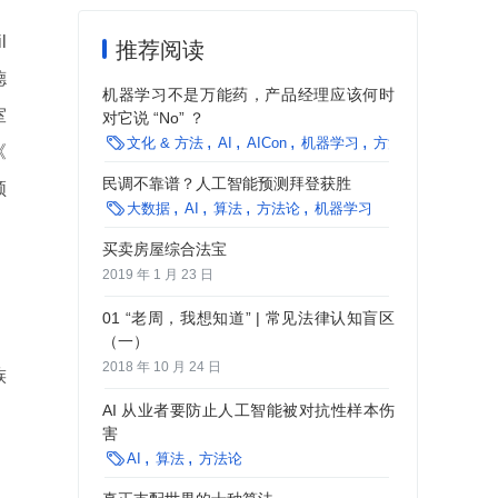
l
推荐阅读
德
机器学习不是万能药，产品经理应该何时
室
对它说 “No” ？

文化 & 方法
AI
AICon
机器学习
方法论
《
民调不靠谱？人工智能预测拜登获胜
领

大数据
AI
算法
方法论
机器学习
买卖房屋综合法宝
2019 年 1 月 23 日
01 “老周，我想知道” | 常见法律认知盲区
（一）
2018 年 10 月 24 日
族
AI 从业者要防止人工智能被对抗性样本伤
害

AI
算法
方法论