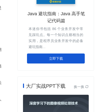
是
Java 避坑指南：Java 高手笔
记代码篇
本迷你书包括 86 个业务开发中常
见踩坑点。每一个知识点都相当的
实用，是程序员业务开发中的必备
避坑指南...
期
立即下载
循
法
大厂实战PPT下载
换一换

人