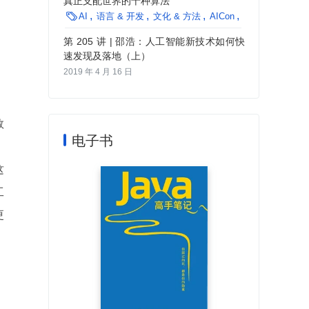
真正支配世界的十种算法

AI
语言 & 开发
文化 & 方法
AICon
大数据
社区
第 205 讲 | 邵浩：人工智能新技术如何快
速发现及落地（上）
2019 年 4 月 16 日
数
电子书
这
工
更