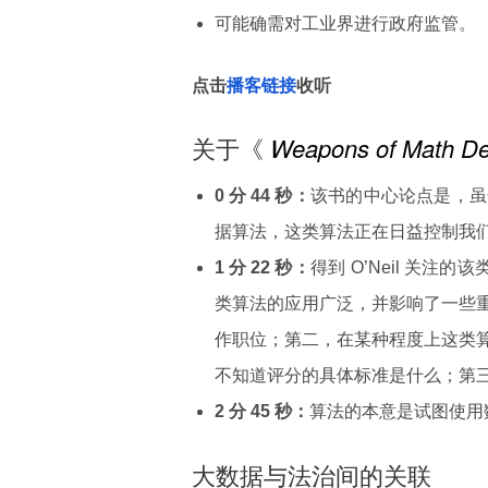
可能确需对工业界进行政府监管。
点击
播客链接
收听
关于《
Weapons of Math Des
0 分 44 秒：
该书的中心论点是，虽
据算法，这类算法正在日益控制我
1 分 22 秒：
得到 O’Neil 关
类算法的应用广泛，并影响了一些
作职位；第二，在某种程度上这类
不知道评分的具体标准是什么；第
2 分 45 秒：
算法的本意是试图使用
大数据与法治间的关联