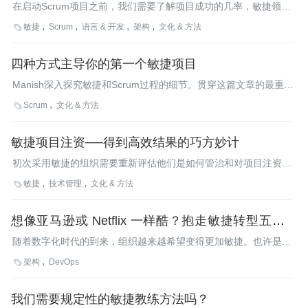
在启动Scrum项目之前，我们需要了解项目成功的几率，敏捷领域
专家Androw和Phuong从组织、基础设施、团队、技术、过程和业
敏捷
Scrum
语言 & 开发
架构
文化 & 方法

务六个方面提供了自我评估的标准，对于Scrum项目团队有很好的
借鉴作用。
四种方式主导你的第一个敏捷项目
Manish深入探究敏捷和Scrum过程的细节。贯穿这篇文章的最重要
的内容是新手如何主导敏捷项目。这篇文章讨论了站会的重要性、
Scrum
文化 & 方法

找出团队的优势和劣势、最大限度地利用你的团队以及如何避免微
管理。
敏捷项目注资──得到高效结果的巧方妙计
初次采用敏捷的组织需要重新评估他们是如何管治和对项目注资
的。组织的形势千变万化，与项目相关的决定需要快速做出，同时
敏捷
技术管理
文化 & 方法

要特别留意项目和组织要达到什么目标。本文对如何给项目注资给
了一些建议，并给出了一些重要的标准以跟踪项目的状态。
想像亚马逊或 Netflix 一样酷？抱走敏捷转型五大秘
籍
随着数字化时代的到来，组织越来越希望变得更加敏捷。也许是因
为损失客户、员工、市场份额或品牌价值倒逼这种需求出现；也可
架构
DevOps

能是出于“攀比”的需要，希望像亚马逊或Netflix一样酷。
我们需要规定性的敏捷教练方法吗？