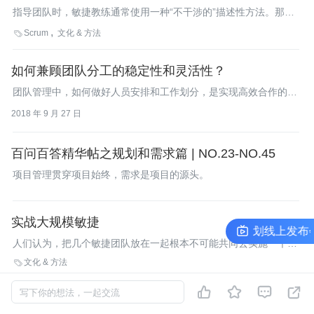
指导团队时，敏捷教练通常使用一种“不干涉的”描述性方法。那
么，团队在应用敏捷时，这种教练方法是不是始终都是最佳的解决
Scrum
文化 & 方法

方案呢？那种规定性的“亲自动手的”教练方法能否更加高效呢？你
应该怎么做呢？
如何兼顾团队分工的稳定性和灵活性？
团队管理中，如何做好人员安排和工作划分，是实现高效合作的关
键。本文就为大家详细阐述我在团队分工中的一些经验和见解。
2018 年 9 月 27 日
百问百答精华帖之规划和需求篇 | NO.23-NO.45
项目管理贯穿项目始终，需求是项目的源头。
实战大规模敏捷
InfoQ 极客传媒开发者生态共创计划线上发布会
人们认为，把几个敏捷团队放在一起根本不可能共同去实施一个项
目，但这并非事实。所以当企业需要更高水平的开发和测试能力或
文化 & 方法

应对更大的项目时，可以在企业层面将各自独立的敏捷团队整合到
同一敏捷环境中。Yousef分享了一些有益的经验之谈。




写下你的想法，一起交流
流程和规范：红绿灯不是约束，而是用来提高效率