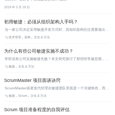
2019 年 3 月 19 日
初用敏捷：必须从组织架构入手吗？
当一家公司决定采用敏捷开发方式时，其组织架构往往需要做出变
动。敏捷的工作方式同时会伴随着团队和管理方式的新实践，并且
技术管理
架构
文化 & 方法

往往会影响到组织架构文化及心态。这些方面都是相互关联的，但
对一个公司来说，同时改变各个方面的挑战太大。因此，问题归结
为什么有些公司敏捷实施不成功？
到当开始向敏捷迁移时，首要关注点在哪里：文化、实践还是组织
架构？下面让我们探索一下当从改变组织架构着手时会发生些什
常听说有公司实施敏捷失败？本文研究探讨了那些经常被忽视，却
么。
导致敏捷实施失败的组织级原因，也讨论了为什么这些组织级原因
敏捷
文化 & 方法

并不是很容易能发现，并提出了一些处理此类组织障碍的潜在策
略。本文的目标读者是负责预算的管理人员，尽管技术人员可能也
ScrumMaster 项目面谈诀窍
会对此感兴趣。
ScrumMaster或者迭代经理在敏捷团队里面是一个关键角色，而
且，对于ScrumMaster，选择与哪个组织合作或者与哪个团队共事
敏捷
Scrum
文化 & 方法

是非常重要的——在考虑是否接受一个新项目时，很重要的是创造
一个取得成功的环境。本文提供了一些面谈时的建议，可供
Scrum 项目准备程度的自我评估
ScrumMaster考虑是否接受项目或团队时参考。