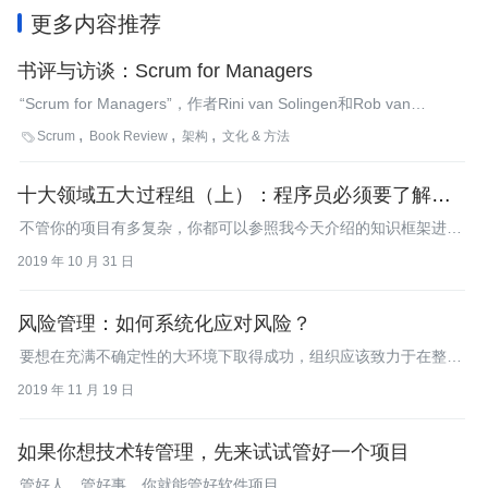
更多内容推荐
书评与访谈：Scrum for Managers
“Scrum for Managers”，作者Rini van Solingen和Rob van
Lanen，是一本为希望或者正在实施Scrum的组织提供答案的新
Scrum
Book Review
架构
文化 & 方法

书。本文是一篇采访，主要关于管理者做什么，可以为团队提供充
分的空间促进自组织，实施Scrum带来的可能的ROI和如何衡量
十大领域五大过程组（上）：程序员必须要了解的项
ROI，定义团队和在组织结构和系统内锚定Scrum，等等。
目管理常识
不管你的项目有多复杂，你都可以参照我今天介绍的知识框架进行
拆解，逐个梳理，快速理清头绪。
2019 年 10 月 31 日
风险管理：如何系统化应对风险？
要想在充满不确定性的大环境下取得成功，组织应该致力于在整个
项目期间，积极而又持续地开展风险管理。
2019 年 11 月 19 日
如果你想技术转管理，先来试试管好一个项目
管好人、管好事，你就能管好软件项目。