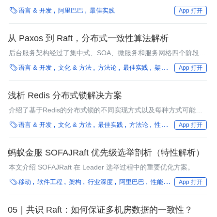
NFS的一致性设计思路。

语言 & 开发
阿里巴巴
最佳实践
App 打开
从 Paxos 到 Raft，分布式一致性算法解析
后台服务架构经过了集中式、SOA、微服务和服务网格四个阶段，
目前互联网界大都使用微服务和服务网格。服务从集中式、中心化

语言 & 开发
文化 & 方法
方法论
最佳实践
架构
团队搭建
工
App 打开
向分布式、去中心化不断演进，服务也变得更灵活，能够自动扩缩
容、快速版本迭代等。
浅析 Redis 分布式锁解决方案
介绍了基于Redis的分布式锁的不同实现方式以及每种方式可能存
在的问题和改进方法。

语言 & 开发
文化 & 方法
最佳实践
方法论
性能优化
编程语言
App 打开
蚂蚁金服 SOFAJRaft 优先级选举剖析（特性解析）
本文介绍 SOFAJRaft 在 Leader 选举过程中的重要优化方案。

移动
软件工程
架构
行业深度
阿里巴巴
性能优化
编程语言
App 打开
05｜共识 Raft：如何保证多机房数据的一致性？