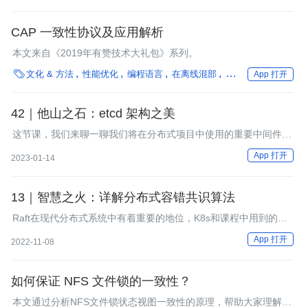
CAP 一致性协议及应用解析
本文来自《2019年有赞技术大礼包》系列。

文化 & 方法
性能优化
编程语言
在离线混部
团队搭建
企业动态
App 打开
42｜他山之石：etcd 架构之美
这节课，我们来聊一聊我们将在分布式项目中使用的重要中间件：
etcd。
App 打开
2023-01-14
13｜智慧之火：详解分布式容错共识算法
Raft在现代分布式系统中有着重要的地位，K8s和课程中用到的
etcd组件底层都采用了Raft算法。这节课，我就以Raft算法为例讲
App 打开
2022-11-08
解容错共识算法是如何实现数据的一致性与可用性的。
如何保证 NFS 文件锁的一致性？
本文通过分析NFS文件锁状态视图一致性的原理，帮助大家理解