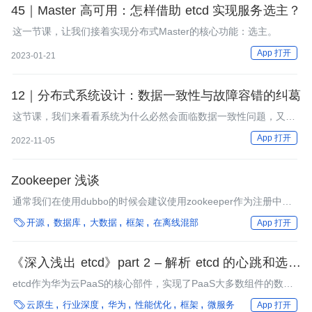
45｜Master 高可用：怎样借助 etcd 实现服务选主？
这一节课，让我们接着实现分布式Master的核心功能：选主。
App 打开
2023-01-21
12｜分布式系统设计：数据一致性与故障容错的纠葛
这节课，我们来看看系统为什么必然会面临数据一致性问题，又怎
么在实践中解决这类问题。
App 打开
2022-11-05
Zookeeper 浅谈
通常我们在使用dubbo的时候会建议使用zookeeper作为注册中
心，也可以用redis,eureka作为注册中心，当然我只用过

开源
数据库
大数据
框架
在离线混部
App 打开
zookeeper,dubbo相当于搭载一个服务框架，zookeeper则是服务
注册的中心。
《深入浅出 etcd》part 2 – 解析 etcd 的心跳和选举
机制
etcd作为华为云PaaS的核心部件，实现了PaaS大多数组件的数据
持久化、集群选举、状态同步等功能。

云原生
行业深度
华为
性能优化
框架
微服务
App 打开