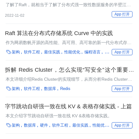
了解了Raft，就相当于了解了分布式强一致性数据服务的半壁江
山。
App 打开
2022-11-02
Raft 算法在分布式存储系统 Curve 中的实践
作为网易数帆开源的高性能、高可用、高可靠的新一代分布式存储
系统，Curve对于多副本数据同步、负载均衡、容灾恢复方面都有

架构
软件工程
最佳实践
性能优化
编程语言
在离线混部
App 打开
较高的要求。网易数帆存储团队选用Raft算法作为Curve底层一致
性协议，并基于Raft的特性，实现了异常情况下的数据迁移和自动
恢复。本文首先简要介绍一下Raft算法的一些基本概念和术语，再
拆解 Redis Cluster，怎么实现“写安全”这个重要特
详细介绍其在Curve中的实践。
性？
本文详细介绍Redis Cluster的实现细节，从而分析Redis Cluster的
Write Safety的保证程度。

架构
软件工程
数据库
Redis
App 打开
字节跳动自研强一致在线 KV & 表格存储实践 - 上篇
本文介绍字节跳动自研强一致在线 KV &表格存储实践。

架构
数据库
硬件
软件工程
最佳实践
性能优化
中间件
编程
App 打开