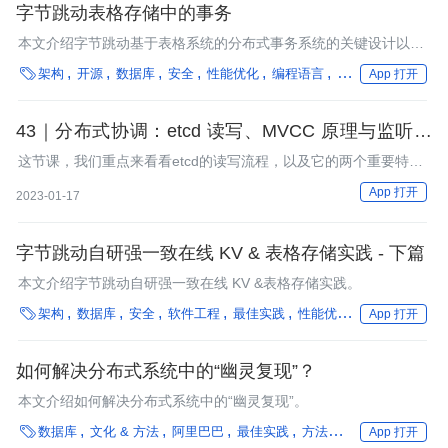
字节跳动表格存储中的事务
本文介绍字节跳动基于表格系统的分布式事务系统的关键设计以及
一些至关重要的原创性优化。

架构
开源
数据库
安全
性能优化
编程语言
框架
在离线混部
App 打开
43｜分布式协调：etcd 读写、MVCC 原理与监听机
制
这节课，我们重点来看看etcd的读写流程，以及它的两个重要特
性：MVCC原理和监听机制。
App 打开
2023-01-17
字节跳动自研强一致在线 KV & 表格存储实践 - 下篇
本文介绍字节跳动自研强一致在线 KV &表格存储实践。

架构
数据库
安全
软件工程
最佳实践
性能优化
操作系统
编
App 打开
如何解决分布式系统中的“幽灵复现”？
本文介绍如何解决分布式系统中的“幽灵复现”。

数据库
文化 & 方法
阿里巴巴
最佳实践
方法论
团队搭建
App 打开