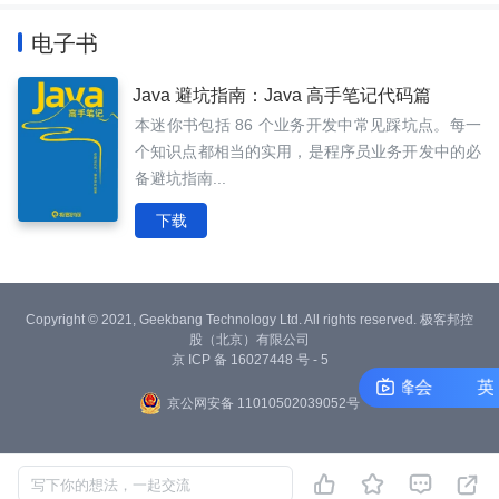
电子书
Java 避坑指南：Java 高手笔记代码篇
本迷你书包括 86 个业务开发中常见踩坑点。每一
个知识点都相当的实用，是程序员业务开发中的必
备避坑指南...
下载
Copyright © 2021, Geekbang Technology Ltd. All rights reserved. 极客邦控
股（北京）有限公司
京 ICP 备 16027448 号 - 5
英特尔On技术创新峰会
英特
京公网安备 11010502039052号




写下你的想法，一起交流