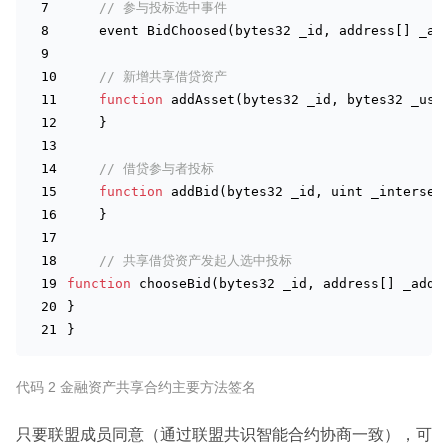
// 参与投标选中事件 
    event 
BidChoosed(
bytes32
_id
, 
address
[] 
_ad
// 新增共享借贷资产 
function
 add
Asset(
bytes32
_id
, 
bytes32
_use
    }
// 借贷参与者投标 
function
 add
Bid(
bytes32
_id
, 
uint
_interset
    }
// 共享借贷资产发起人选中投标 
function
 choose
Bid(
bytes32
_id
, 
address
[] 
_addr
}
}
代码 2 金融资产共享合约主要方法签名
只要联盟成员同意（通过联盟共识智能合约协商一致），可