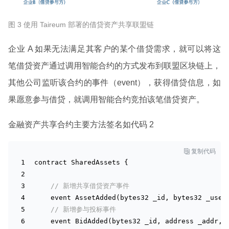
图 3 使用 Taireum 部署的借贷资产共享联盟链
企业 A 如果无法满足其客户的某个借贷需求，就可以将这
笔借贷资产通过调用智能合约的方式发布到联盟区块链上，
其他公司监听该合约的事件（event），获得借贷信息，如
果愿意参与借贷，就调用智能合约竞拍该笔借贷资产。
金融资产共享合约主要方法签名如代码 2

复制代码
contract SharedAssets {
// 新增共享借贷资产事件 
    event 
AssetAdded(
bytes32
_id
, 
bytes32
_user
// 新增参与投标事件 
    event 
BidAdded(
bytes32
_id
, 
address
_addr
, 