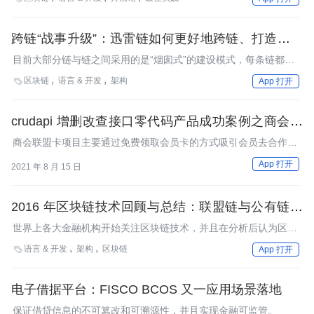
跨链“战事升级”：迅雷链如何更好地跨链、打造信任
协作？
目前大部分链与链之间采用的是“烟囱式”的建设模式，每条链都是
独立、垂直、封闭的体系，数据本身蕴藏的信息和价值无法自由快
区块链
语言 & 开发
架构

App 打开
速流通，生态无法对接，严重制约了区块链行业的整体发展。
crudapi 增删改查接口零代码产品成功案例之商会联
盟卡项目
商会联盟卡项目主要通过免费领取会员卡的方式吸引会员去合作商
家线下消费，通过会员卡买单可以享受打折福利，最终顾客得到了
App 打开
2021 年 8 月 15 日
优惠，同时商家也带来了更多订单。商会联盟卡平台起到引流和中
介作用，最终三方共赢，主要功能包括：领取会员卡、商家入驻，
后台审核
2016 年区块链技术回顾与总结：联盟链与公有链的
分道扬镳
世界上各大金融机构开始关注区块链技术，并且在分析后认为区块
链技术有可能在金融各个领域中发挥减少成本、增加效率的作用。
语言 & 开发
架构
区块链

App 打开
在金融领域的场景中，因为无法直接使用性能较为低下、数据透明
公开、全网记账的公有链技术，所以在2016年就出现了大量不局
限于金融行业，各种以联盟链为目标的区块链项目。随着时间的发
电子借据平台：FISCO BCOS 又一应用场景落地
展，由比特币起源的，作为联盟链的区块链技术与作为公有链的区
保证借贷信息的不可篡改和可溯源性，并且实现金融可监管。