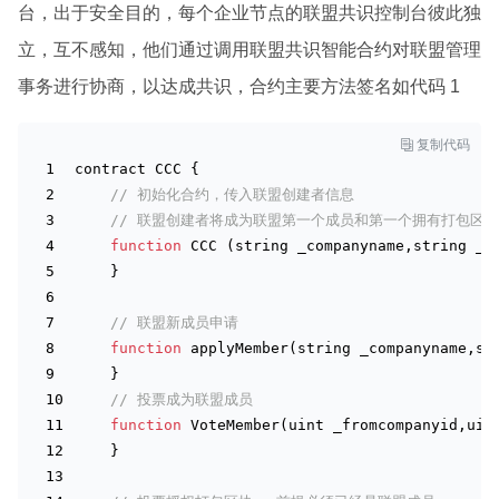
台，出于安全目的，每个企业节点的联盟共识控制台彼此独
立，互不感知，他们通过调用联盟共识智能合约对联盟管理
事务进行协商，以达成共识，合约主要方法签名如代码 1

复制代码
contract CCC {
// 初始化合约，传入联盟创建者信息 
// 联盟创建者将成为联盟第一个成员和第一个拥有打包区块
function
 CCC (
string
 _companyname,
string
 _e
    }
// 联盟新成员申请 
function
 apply
Member(
string
_companyname
,
st
    }
// 投票成为联盟成员 
function
VoteMember(
uint
_fromcompanyid
,
uin
    }