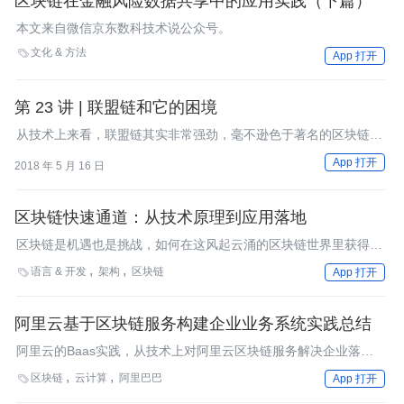
区块链在金融风险数据共享中的应用实践（下篇）
本文来自微信京东数科技术说公众号。
文化 & 方法

App 打开
第 23 讲 | 联盟链和它的困境
从技术上来看，联盟链其实非常强劲，毫不逊色于著名的区块链项
目。
App 打开
2018 年 5 月 16 日
区块链快速通道：从技术原理到应用落地
区块链是机遇也是挑战，如何在这风起云涌的区块链世界里获得加
速卡实现弯道超车？没有区块链技术基础的你又怎样迅速部署属于
语言 & 开发
架构
区块链

App 打开
自己的第一个应用？ 为了解决一部分粉丝的困惑，我们邀请到万
向区块链旗下万云平台首席架构师兼产品总监李晨，从以下两个方
面为大家分享他和万云团队对区块链技术及应用的思考：一是对区
阿里云基于区块链服务构建企业业务系统实践总结
块链技术进行基本介绍，尤其是区块链的发展历史和核心技术；二
阿里云的Baas实践，从技术上对阿里云区块链服务解决企业落地
是分享万云平台在区块链行业当中的探索。
问题的思路以及设计理念进行了解读。
区块链
云计算
阿里巴巴

App 打开