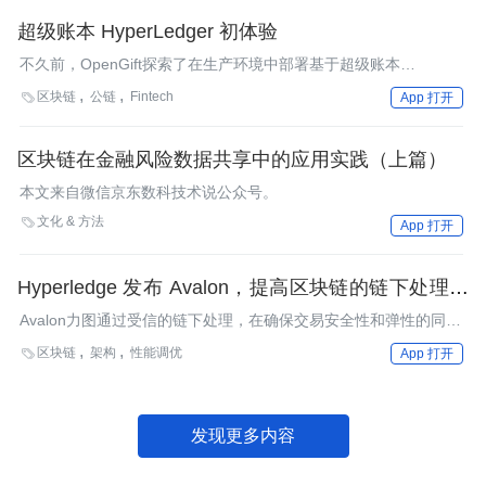
超级账本 HyperLedger 初体验
不久前，OpenGift探索了在生产环境中部署基于超级账本
（HyperLedger）的区块链。本文呈现了我们集成它的尝试过程和
区块链
公链
Fintech

App 打开
所遇到的问题。
区块链在金融风险数据共享中的应用实践（上篇）
本文来自微信京东数科技术说公众号。
文化 & 方法

App 打开
Hyperledge 发布 Avalon，提高区块链的链下处理性
能
Avalon力图通过受信的链下处理，在确保交易安全性和弹性的同
时，解决可扩展性和隐私性等痛点问题。
区块链
架构
性能调优

App 打开
发现更多内容