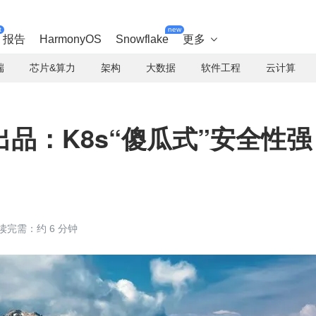
t
new
报告
HarmonyOS
Snowflake
更多

端
芯片&算力
架构
大数据
软件工程
云计算
品：K8s“傻瓜式”安全性强
读完需：约 6 分钟