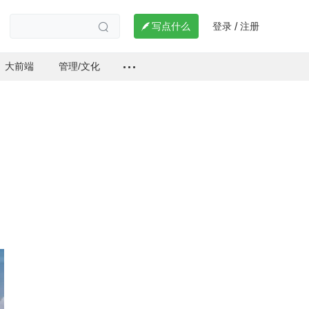
登录
注册

写点什么
/

大前端
管理/文化