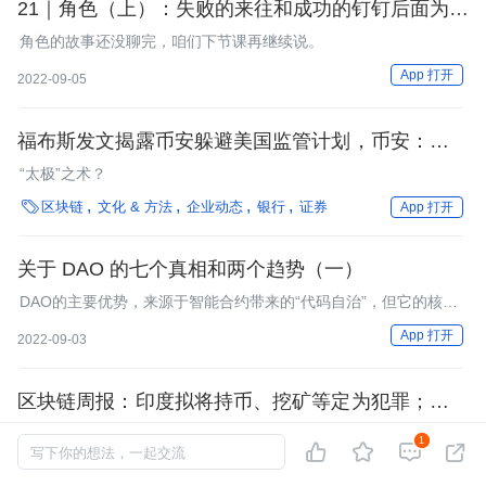
21｜角色（上）：失败的来往和成功的钉钉后面为什
么都是陈航（无招）？
角色的故事还没聊完，咱们下节课再继续说。
App 打开
2022-09-05
福布斯发文揭露币安躲避美国监管计划，币安：提案
非币安员工创建
“太极”之术？

区块链
文化 & 方法
企业动态
银行
证券
App 打开
关于 DAO 的七个真相和两个趋势（一）
DAO的主要优势，来源于智能合约带来的“代码自治”，但它的核心
诉求并不是自治，而是功能定位。
App 打开
2022-09-03
区块链周报：印度拟将持币、挖矿等定为犯罪；蚂蚁
集团回应“蚂蚁币”传闻；亿邦国际宣布完成 6nm 比
查看更多产业动态>>
1




特币矿机芯片设计
写下你的想法，一起交流

文化 & 方法
区块链
企业动态
性能优化
芯片
银行
证券
汽车
App 打开