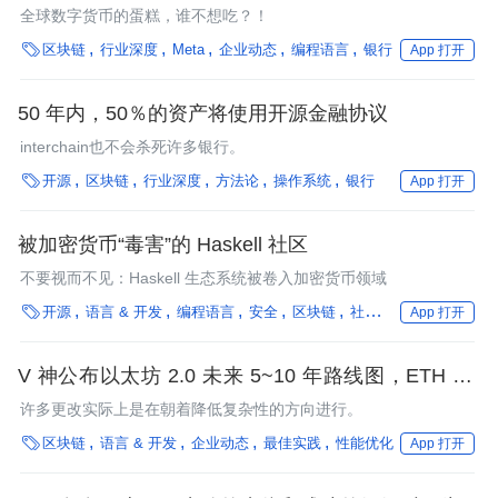
Facebook 竞争？
全球数字货币的蛋糕，谁不想吃？！

区块链
行业深度
Meta
企业动态
编程语言
银行
App 打开
50 年内，50％的资产将使用开源金融协议
interchain也不会杀死许多银行。

开源
区块链
行业深度
方法论
操作系统
银行
App 打开
被加密货币“毒害”的 Haskell 社区
不要视而不见：Haskell 生态系统被卷入加密货币领域

开源
语言 & 开发
编程语言
安全
区块链
社区
框架
银行
行
App 打开
V 神公布以太坊 2.0 未来 5~10 年路线图，ETH 2.0
到底意味着什么？
许多更改实际上是在朝着降低复杂性的方向进行。

区块链
语言 & 开发
企业动态
最佳实践
性能优化
App 打开