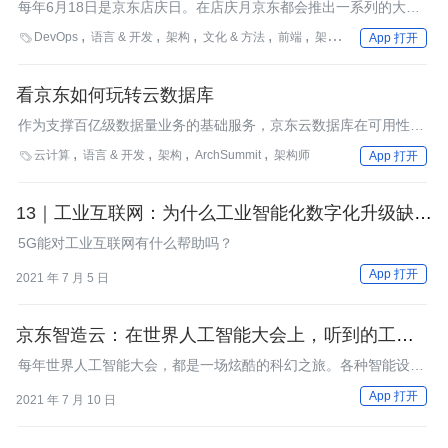
每年6月18日是京东店庆日。在店庆月京东都会推出一系列的大型
促销活动，以“火红六月”为宣传点，其中6月18日是京东促销力度
DevOps
语言 & 开发
架构
文化 & 方法
前端
架构师
运维

App 打开
最大的一天。一度将京东618促成与双11遥相呼应的又一大全民网
购狂欢节。
看京东如何玩转云数据库
作为支撑百亿级数据量业务的基础服务，京东云数据库在可用性及
高性能方面有极高的要求。本期我们的采访嘉宾是京东资深架构师
云计算
语言 & 开发
架构
ArchSummit
架构师

App 打开
张成远，本文根据采访整理而成。
13｜工业互联网：为什么工业智能化数字化升级缺不
了 5G？
5G能对工业互联网有什么帮助吗？
App 打开
2021 年 7 月 5 日
京东智造云：在世界人工智能大会上，听到的工业智
能生长的声音
每年世界人工智能大会，都是一场炫酷的科幻之旅。各种智能设
备、技术大咖云集，让身处其中的观众成了距离未来最近的一群
App 打开
2021 年 7 月 10 日
人。