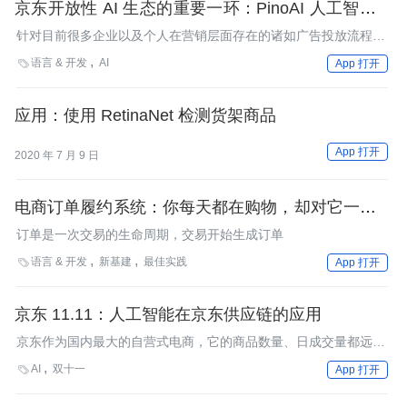
京东开放性 AI 生态的重要一环：PinoAI 人工智能平
台
针对目前很多企业以及个人在营销层面存在的诸如广告投放流程
长、效率低、海量投放不精准等固有问题，以及企业开发新的相关
语言 & 开发
AI

App 打开
技术能力弱，周期长等短板，京东技术部门经过攻坚，开发出一套
可以解决上述问题以及其它等困扰企业的人工智能服务平台--
PinoAI。 10月12日，InfoQ记者来到京东PinoAI的产品发布会现
应用：使用 RetinaNet 检测货架商品
场，与研发团队零距离沟通，为各位读者带来该平台最全面详细的
解析。
App 打开
2020 年 7 月 9 日
电商订单履约系统：你每天都在购物，却对它一无所
知
订单是一次交易的生命周期，交易开始生成订单
语言 & 开发
新基建
最佳实践

App 打开
京东 11.11：人工智能在京东供应链的应用
京东作为国内最大的自营式电商，它的商品数量、日成交量都远远
超过了线下实体商超，其供应链受到巨大挑战。在今年，京东上线
AI
双十一

App 打开
了智慧供应链项目，使用人工智能帮助供应链更好决策。今年9月
份，京东业务联合团队(JD U-Power)携好供应链解决方案荣获全球