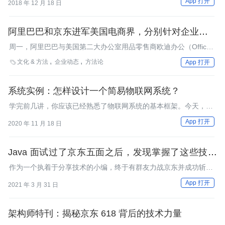
App 打开
2018 年 12 月 18 日
阿里巴巴和京东进军美国电商界，分别针对企业用户
和普通用户
周一，阿里巴巴与美国第二大办公室用品零售商欧迪办公（Office
Depot）联手，标志着阿里巴巴的B2B交易平台与一家大公司建立
文化 & 方法
企业动态
方法论

App 打开
了第一个美国合作伙伴关系。今天，京东也宣布开始通过谷歌电商
平台在美国出售商品。
系统实例：怎样设计一个简易物联网系统？
学完前几讲，你应该已经熟悉了物联网系统的基本框架。今天，我
会以智能家居场景为例，教你怎么设计一个简易的物联网系统。
App 打开
2020 年 11 月 18 日
Java 面试过了京东五面之后，发现掌握了这些技术
也没有那么难
作为一个执着于分享技术的小编，终于有群友力战京东并成功斩获
Offer，接下来就把面试京东五面的经验分享给大家，希望大家能
App 打开
2021 年 3 月 31 日
站在巨人的肩膀上，更上一层楼，如果文章对你有帮助，还请多多
关注支持哦
架构师特刊：揭秘京东 618 背后的技术力量