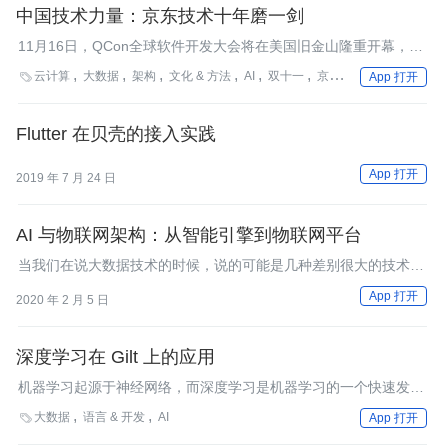
供应链挑战赛亚军。人工智能到底是如何促进供应链技术升级的，
中国技术力量：京东技术十年磨一剑
让我们一起来了解。
11月16日，QCon全球软件开发大会将在美国旧金山隆重开幕，17
日这天，由极客邦科技及InfoQ中国组织策划的中国技术开放日
云计算
大数据
架构
文化 & 方法
AI
双十一
京东618

App 打开
（ChinaTech Day）也将亮相大会，来自阿里巴巴、京东、腾讯、
百度等国内一线互联网公司的技术专家，将作为中国技术力量的代
表，向国外的参会者分享中国互联网的顶尖技术。京东商城技术副
Flutter 在贝壳的接入实践
总裁兼首席科学家何刚博士作为国内著名的技术专家，将分享京东
怎样通过云计算和大数据服务的方式，助力传统行业转型。京东从
App 打开
2019 年 7 月 24 日
基础云、电商云和数据云三个方面，解决包括制造业、农业、金
融、物流及农业等多个行业存在的一些问题。
AI 与物联网架构：从智能引擎到物联网平台
当我们在说大数据技术的时候，说的可能是几种差别很大的技术。
那么，这些技术都是什么呢？
App 打开
2020 年 2 月 5 日
深度学习在 Gilt 上的应用
机器学习起源于神经网络，而深度学习是机器学习的一个快速发展
的子领域。最近的一些算法的进步和GPU并行计算的使用，使得基
大数据
语言 & 开发
AI

App 打开
于深度学习的算法可以在围棋和其他的一些实际应用里取得很好的