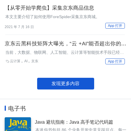
成绩。时尚产业是深度学习的目标领域之一。闪购网站Gilt正在实
际应用中使用深度学习技术。
【从零开始学爬虫】采集京东商品信息
本文主要介绍了如何使用ForeSpider采集京东商城。
App 打开
2021 年 7 月 16 日
京东云黑科技矩阵大曝光，“云 +AI”能否超出你的想
象？
当前，大数据、物联网、人工智能、云计算等智能技术手段已经逐
步成熟，并迎来“核聚变”发展态势。
云计算
AI
京东

App 打开
发现更多内容
电子书
Java 避坑指南：Java 高手笔记代码篇
本迷你书包括 86 个业务开发中常见踩坑点。每一