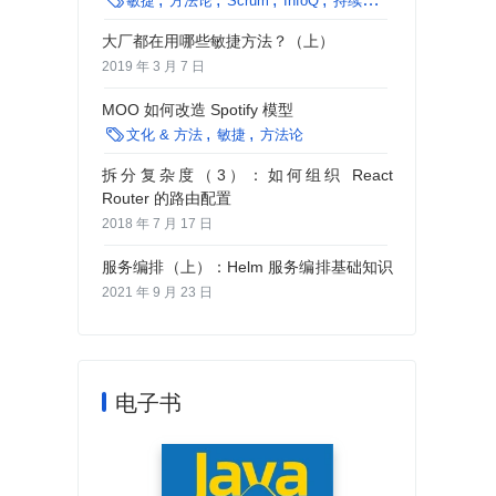

敏捷
方法论
Scrum
InfoQ
持续集成
架构
文化 &
大厂都在用哪些敏捷方法？（上）
2019 年 3 月 7 日
MOO 如何改造 Spotify 模型

文化 & 方法
敏捷
方法论
拆分复杂度（3）：如何组织 React
Router 的路由配置
2018 年 7 月 17 日
服务编排（上）：Helm 服务编排基础知识
2021 年 9 月 23 日
电子书