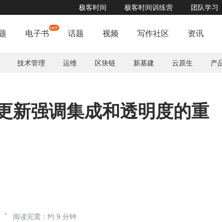
极客时间
极客时间训练营
团队学习
和安全地构建的满足合规要求的智能产品，实现业务需求？4月26日，告诉你答案！
题
电子书
话题
视频
写作社区
资讯
技术管理
运维
区块链
新基建
云原生
产
中的更新强调集成和透明度的重
阅读完需：约 9 分钟