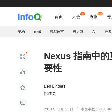
如何轻松

首页
大会
直播
专
架构
前端
编程语言
云计算
AI
开源
Nexus 指南

要性

Ben Linders

姚佳灵

2018 年 3 月 11 日
本文字数：2756 字