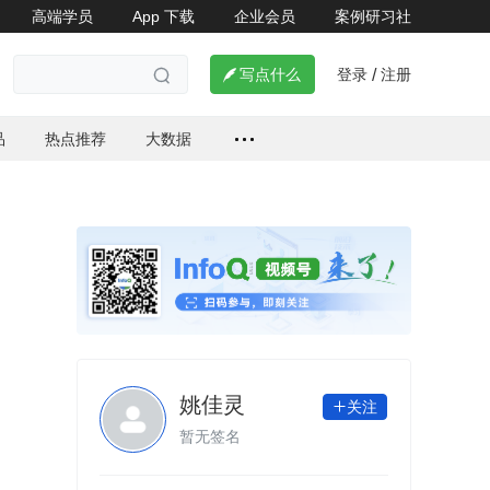
高端学员
App 下载
企业会员
案例研习社
了解详情


登录
注册

写点什么
/

品
热点推荐
大数据
姚佳灵
关注

暂无签名