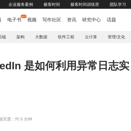
企业服务案例
极客时间
极客时间训练营
团队学习
题
电子书
视频
写作社区
资讯
研究中心
话题
后端
架构
大数据
软件工程
云计算
管理/文化
inkedIn 是如何利用异常日志实
读完需：约 5 分钟