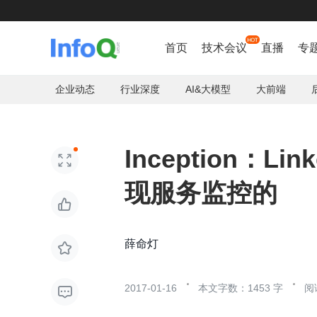
首页
技术会议
直播
专
企业动态
行业深度
AI&大模型
大前端
Inception：L

现服务监控的

薛命灯

2017-01-16
本文字数：1453 字
阅
