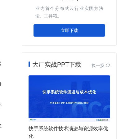
业内首个分布式云行业实践方法
论、工具箱。
立即下载
常
大厂实战PPT下载
换一换

难
标
这
快手系统软件技术演进与资源效率优
化