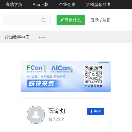
高端学员
App下载
企业会员
大模型领航者
登录
注册

写点什么
/

行知数字中国
薛命灯
关注

暂无签名