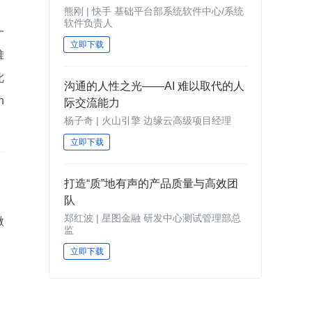
熊刚 | 快手 基础平台部系统软件中心/系统
软件负责人
一
立即下载
堆
此
沟通的人性之光——AI 难以取代的人
n
际交流能力
杨子奇 | 火山引擎 边缘云高级项目经理
立即下载
打造“质”地有声的产品质量与高效团
队
郑红波 | 星图金融 研发中心测试管理部总
微
监
立即下载