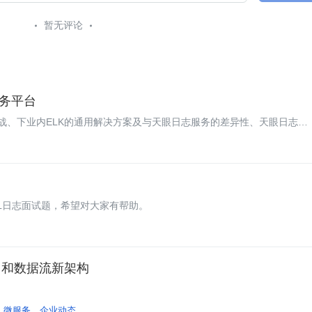
暂无评论
务平台
战、下业内ELK的通用解决方案及与天眼日志服务的差异性、天眼日志服
型进行结合，不断探索效能的提升。
QL日志面试题，希望对大家有帮助。
fka 和数据流新架构
微服务
企业动态