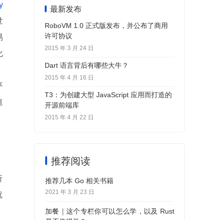
y
最新发布
世
RoboVM 1.0 正式版发布，并公布了商用
许可协议
易
2015 年 3 月 24 日
化
Dart 语言背后有哪些大牛？
、
2015 年 4 月 16 日
平
T3：为创建大型 JavaScript 应用而打造的
速
开源前端库
。
2015 年 4 月 22 日
推荐阅读
所
推荐几本 Go 相关书籍
2021 年 3 月 23 日
就
加餐｜这个专栏你可以怎么学，以及 Rust