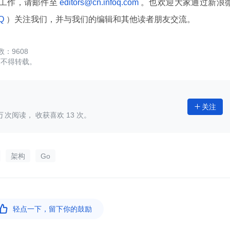
译工作，请邮件至
editors@cn.infoq.com
。也欢迎大家通过新浪
oQ
）关注我们，并与我们的编辑和其他读者朋友交流。
9608
可不得转载。
关注

次阅读， 收获喜欢
13
次。
架构
Go

轻点一下，留下你的鼓励