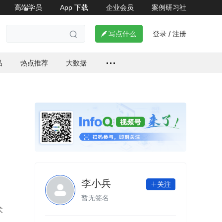
高端学员
App 下载
企业会员
案例研习社
登录
注册

写点什么
/

品
热点推荐
大数据
李小兵
关注

暂无签名
术