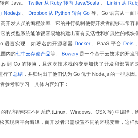
向 Java、
Twitter 从 Ruby 转向 Java/Scala
、
Linkin 从 Rub
 Node.js
、
Dropbox 从 Python 转向 Go
等。Go 语言从一面
提高开发人员的编程效率，它的并行机制使得开发者能够非常容
用它的类型系统能够很容易地构建出富有灵活性和扩展性的模块
o 语言实现，如著名的开源容器
Docker
、PaaS 平台
Deis
及国内的
七牛云存储产品
等。
Bowery
是一个基于云技术的开发
de.js 到 Go 的转换，且这次技术栈的变更加快了开发和部署的
换进行了
总结
，并归纳出了他们认为 Go 优于 Node.js 的一些原因
者参考和学习，具体内容如下：
的程序能够在不同系统 (Linux、Windows、OSX 等) 中编译，
够轻松实现跨平台编译，而开发者只需设置不同的环境变量，这样