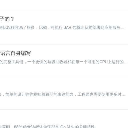
子的？
比以往容易了很多，比如，可执行 JAR 包就比从前部署到应用服务器
o 语言自身编写
编写的完整工具链，一个更快的垃圾回收器和在每一个可用的CPU上运行的
语言，简单的设计往往意味着较弱的表达能力，工程师也需要使用更多时间
报告表明，88% 的受访者认为泛型是 Go 缺失的关键特性。