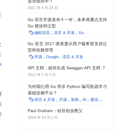
是否值得学？
2021 年 8 月 24 日
在
Go 语言开源发布十一年，未来将重点支持
Go 模块和泛型

编程语言
语言 & 开发
Go
Go 语言 2017 调查显示用户最希望支持泛
处
型和依赖管理
性

开源
Google
语言 & 开发
s
API 文档：如何生成 Swagger API 文档 ？
2021 年 7 月 3 日
为何我们用 Go 而非 Python 编写机器学习
基础设施平台？
测

语言 & 开发
开源
架构
AI
最佳实践
深度学习
企
如
Paul Graham：硅谷创业教父
的
2018 年 10 月 1 日