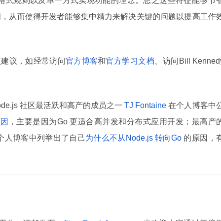
代码格式规则以及单一方式实现功能的理念。总之这些特征能够节
间，从而使得开发者能够集中精力来解决关键的问题以提高工作
点建议，如经常访问
官方博客
和
官方学习文档
、访问Bill Kenned
Node.js 社区最活跃和高产的成员之一
TJ Fontaine
在个人博客中
原因
，主要是因为Go 更适合高并发和分布式应用开发；最高产
个人博客中列举出了自己
为什么不从Node.js 转向Go
的原因，