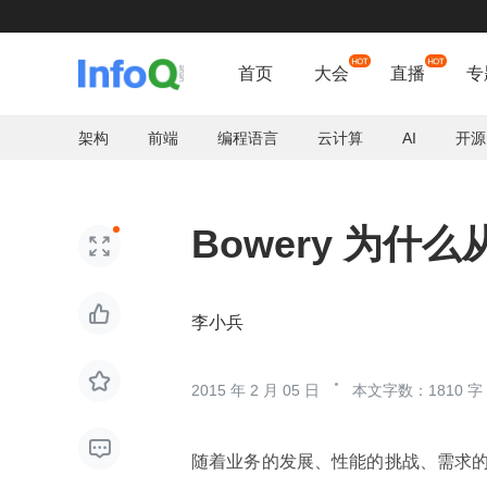
首页
大会
直播
专
架构
前端
编程语言
云计算
AI
开源
Bowery 为什么从 


李小兵

2015 年 2 月 05 日
本文字数：1810 字

随着业务的发展、性能的挑战、需求