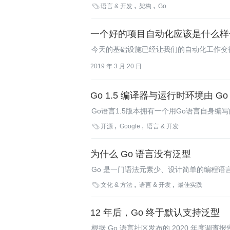
写Go的运行时环境。

语言 & 开发
架构
Go
一个好的项目自动化应该是什么样
今天的基础设施已经让我们的自动化工作变得
上简化太多了。
2019 年 3 月 20 日
Go 1.5 编译器与运行时环境由 G
Go语言1.5版本拥有一个用Go语言自身
goroutine。

开源
Google
语言 & 开发
为什么 Go 语言没有泛型
Go 是一门语法元素少、设计简单的编程
编写重复的逻辑。

文化 & 方法
语言 & 开发
最佳实践
12 年后，Go 终于默认支持泛型
根据 Go 语言社区发布的 2020 年度调查