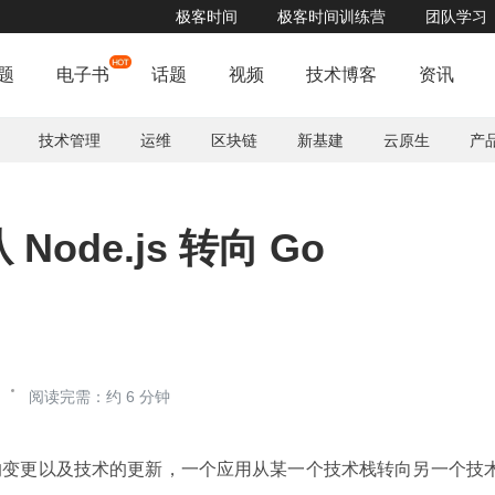
极客时间
极客时间训练营
团队学习
题
电子书
话题
视频
技术博客
资讯
技术管理
运维
区块链
新基建
云原生
产
Node.js 转向 Go
阅读完需：约 6 分钟
的变更以及技术的更新，一个应用从某一个技术栈转向另一个技