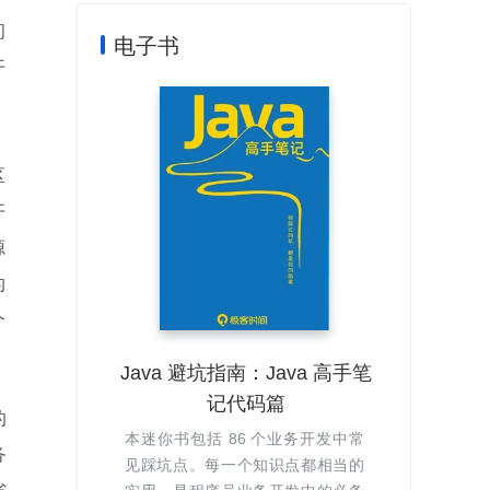
间
电子书
开
区
开
源
的
个
Java 避坑指南：Java 高手笔
记代码篇
的
本迷你书包括 86 个业务开发中常
务
见踩坑点。每一个知识点都相当的