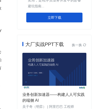
省
实用，是程序员业务开发中的必备
避坑指南...
效
立即下载
y
大厂实战PPT下载
换一换

公
的
有
业务创新加速器——构建人人可实践
的端侧 AI
吴子奇（明弈） | 阿里巴巴 工程师