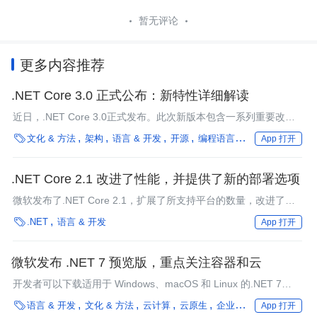
暂无评论
更多内容推荐
.NET Core 3.0 正式公布：新特性详细解读
近日，.NET Core 3.0正式发布。此次新版本包含一系列重要改
进，本文将为开发者详细介绍。

文化 & 方法
架构
语言 & 开发
开源
编程语言
.NET
C++
算
App 打开
.NET Core 2.1 改进了性能，并提供了新的部署选项
微软发布了.NET Core 2.1，扩展了所支持平台的数量，改进了性
能（包括编译时和运行时），并为开发人员提供了新的应用部署选

.NET
语言 & 开发
App 打开
项。
微软发布 .NET 7 预览版，重点关注容器和云
开发者可以下载适用于 Windows、macOS 和 Linux 的.NET 7
Preview 1 。

语言 & 开发
文化 & 方法
云计算
云原生
企业动态
最佳实践
App 打开