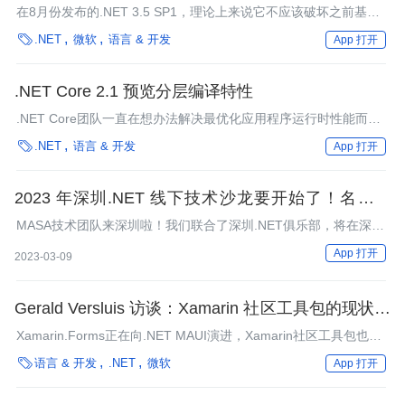
在8月份发布的.NET 3.5 SP1，理论上来说它不应该破坏之前基于
2.0, 3.0, 3.5的CLR的应用程序。但是据报告，一些应用程序还是

.NET
微软
语言 & 开发
App 打开
受到影响，其中包括开源项目Castle。
.NET Core 2.1 预览分层编译特性
.NET Core团队一直在想办法解决最优化应用程序运行时性能而又
不牺牲启动响应速度的难题。面向.NET Core 2.1开发人员，他们

.NET
语言 & 开发
App 打开
推出了其解决方案分层编译的预览版。
2023 年深圳.NET 线下技术沙龙要开始了！名额有
限，报名从速
MASA技术团队来深圳啦！我们联合了深圳.NET俱乐部，将在深圳
市举办一场.NET线下技术沙龙，为.NET开发者创造一次交流学习
App 打开
2023-03-09
的契机，我们邀请到的几位技术大咖，将会围绕各自的主题向大家
分享他们的技术心得。本场沙龙名额有限，以报名优先为准。
Gerald Versluis 访谈：Xamarin 社区工具包的现状和
未来
Xamarin.Forms正在向.NET MAUI演进，Xamarin社区工具包也在
为转型做准备。InfoQ采访了Gerald Versluis。他是一位来自荷兰

语言 & 开发
.NET
微软
App 打开
的微软软件工程师。在这次访谈中，我们探讨了Xamarin社区工具
包、向MAUI的过渡以及他们未来的路线图。