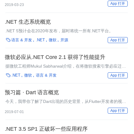
应用场景：如何使用动态库加载方式进行极速调试。由此我们可以
App 打开
2019-03-23
看出，类似链接器这样的底层知识是非常重要的。
.NET 生态系统概览
.NET 5预计会在2020年发布，届时将统一所有.NET平台。

语言 & 开发
.NET
微软
开源
App 打开
微软必应从.NET Core 2.1 获得了性能提升
据微软工程师Mukul Sabharwal介绍，在将微软搜索引擎必应迁移
到.NET Core 2.1之后，内部服务延迟降低了34%，这主要归功

.NET
微软
语言 & 开发
App 打开
于.NET社区贡献的改进。
预习篇 · Dart 语言概览
今天，我带你了解了Dart出现的历史背景，从Flutter开发者的视角
详细介绍了它的各种特性，并分析了它的未来。
App 打开
2019-07-01
.NET 3.5 SP1 正破坏一些应用程序