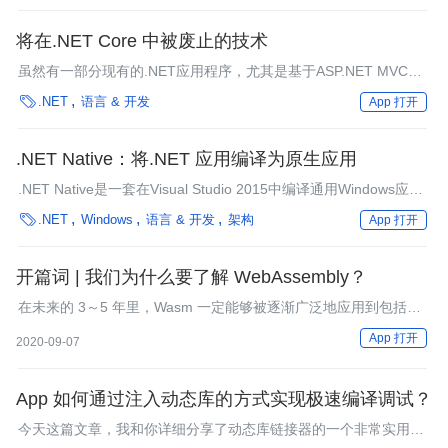
将在.NET Core 中被废止的技术
虽然有一部分现有的.NET应用程序，尤其是基于ASP.NET MVC的
应用程序将能够比较简单地迁移至.NET Core，但另一部分.NET应

.NET
语言 & 开发
App 打开
用在迁移过程中可能会遇到某些问题。有一些问题是显而易见的，
例如从WinForms或WPF应用迁移至Universal Windows
Applications（UWP），而另一类些问题则更加微妙，这关系
.NET Native：将.NET 应用编译为原生应用
到.NET Framework核心功能中更底层的实现。
.NET Native是一套在Visual Studio 2015中编译通用Windows应用
的预编译工具，它可以将托管的中间语言二进制文件编译为本地二

.NET
Windows
语言 & 开发
架构
App 打开
进制文件，每一个托管的通用Windows应用都将受益于这项新技
术。Windows应用团队介绍了.NET Native将为通用Windows平台
的开发者们所带来的变化。
开篇词 | 我们为什么要了解 WebAssembly？
在未来的 3～5 年里，Wasm 一定能够被逐渐广泛地应用到包括
Web 在内的各个平台和业务领域中。
App 打开
2020-09-07
App 如何通过注入动态库的方式实现极速编译调试？
今天这篇文章，我和你详细分享了动态库链接器的一个非常实用的