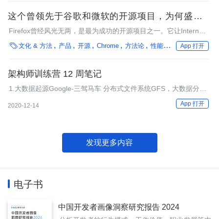
这个曾领先于谷歌和微软的开源项目，为何盛极而
衰？
Firefox曾经风光无两，是最为成功的开源项目之一。它让Internet
Explorer的主导地位首次受到挑战，而Google Chrome那会的地位

文化 & 方法
产品
开源
Chrome
方法论
性能优化
编程语言
App 打开
也只是“others”。
架构师训练营 12 周笔记
1.大数据起源Google-三驾马车 分布式文件系统GFS，大数据分布
式计算框架 MapReduce,NoSql 数据库系统 BigTable
App 打开
2020-12-14
发现更多内容
电子书
中国开发者画像洞察研究报告 2024