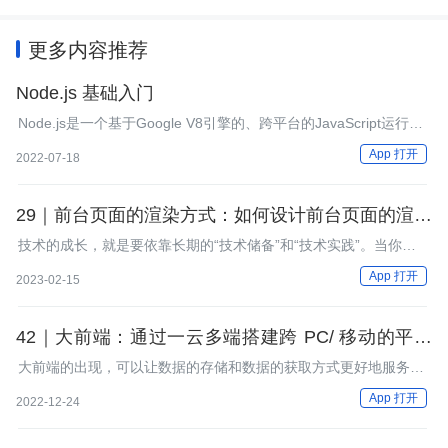
更多内容推荐
Node.js 基础入门
Node.js是一个基于Google V8引擎的、跨平台的JavaScript运行环
境
App 打开
2022-07-18
29｜前台页面的渲染方式：如何设计前台页面的渲染
策略？
技术的成长，就是要依靠长期的“技术储备”和“技术实践”。当你遇
到任何技术问题，都能想到使用以前学过的“技术点”，并且比以前
App 打开
2023-02-15
更加得心应手地设计技术方案，实现技术功能。那么恭喜你，你的
技术已经得到成长了。
42｜大前端：通过一云多端搭建跨 PC/ 移动的平台
应用
大前端的出现，可以让数据的存储和数据的获取方式更好地服务于
前端的交互和业务的需求。
App 打开
2022-12-24