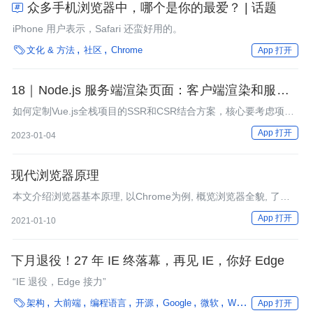
众多手机浏览器中，哪个是你的最爱？ | 话题

iPhone 用户表示，Safari 还蛮好用的。

文化 & 方法
社区
Chrome
App 打开
18｜Node.js 服务端渲染页面：客户端渲染和服务端
渲染有何区别？
如何定制Vue.js全栈项目的SSR和CSR结合方案，核心要考虑项目
的前后端耦合或者解构的情况，同时还要考虑到国内大厂的前后端
App 打开
2023-01-04
分离的技术趋势。
现代浏览器原理
本文介绍浏览器基本原理, 以Chrome为例, 概览浏览器全貌, 了解
浏览器背后的工作机制, 为更深入的前端开发作准备.
App 打开
2021-01-10
下月退役！27 年 IE 终落幕，再见 IE，你好 Edge
“IE 退役，Edge 接力”

架构
大前端
编程语言
开源
Google
微软
Web框架
Mozilla
App 打开