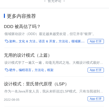
暂无评论
更多内容推荐
DDD 被高估了吗？
领域驱动设计（DDD）最近越来越受欢迎，但它并非“银弹”。

架构
文化 & 方法
语言 & 开发
方法论
领域驱动设计
App 打开
无用的设计模式（上篇）
设计模式学了一遍又一遍，却毫无用武之地。大概设计模式最好的
归宿，就是存在程序员的深深的脑海里。

硬件
编程语言
方法论
框架
App 打开
设计模式：里氏替代原理（LSP）
作为一名Java开发人员，我从未听说过LSP模式。只有当我读到一
些关于C++的东西时，我才遇到了这种模式。这很奇怪，因为这种
App 打开
2022-08-05
模式有时被视为面向对象编程的5个原则之一。