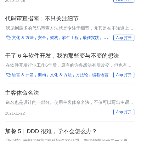
2020-12-26
代码审查指南：不只关注细节
我见到最多的代码审查方法就是专注于细节，尤其是在不知道上下
文的情况下。

文化 & 方法
安全
架构
软件工程
最佳实践
方法论
App 打开
干了 6 年软件开发，我的那些变与不变的想法
在软件开发行业工作6年后，原有的许多想法有所改变，但也有一
些保持不变的旧观点。

语言 & 开发
架构
文化 & 方法
方法论
编程语言
App 打开
主客体命名法
命名也是设计的一部分。使用主客体命名法，不仅可以写出主谓宾
结构的语句，还能通过命名改善软件设计。
App 打开
2021-11-22
加餐 5｜DDD 很难，学不会怎么办？
我们特别安排了这期“相对轻松”的话题，邀请钟老师分享一下自己