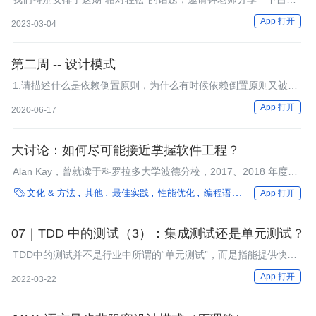
是怎样和DDD结缘的，说不定老师的学习经历和思考感悟，能给你
App 打开
2023-03-04
一些启发。
第二周 -- 设计模式
1.请描述什么是依赖倒置原则，为什么有时候依赖倒置原则又被称
为好莱坞原则？
App 打开
2020-06-17
大讨论：如何尽可能接近掌握软件工程？
Alan Kay，曾就读于科罗拉多大学波德分校，2017、2018 年度最
佳作者。不久前，他发起了“如何尽可能接近掌握软件工程”的大讨

文化 & 方法
其他
最佳实践
性能优化
编程语言
汽车
App 打开
论，吸引了不少读者参与讨论。
07｜TDD 中的测试（3）：集成测试还是单元测试？
TDD中的测试并不是行业中所谓的“单元测试”，而是指能提供快速
反馈的低成本的研发测试，也是针对不同粒度单元的功能测试。我
App 打开
2022-03-22
们要从发现问题和定位问题的角度出发，去理解和思考每一个测试
的功效。