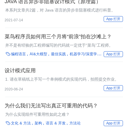
JAVA 语言异步非阻塞设计模式（原理篇）
本系列文章共2篇，对 Java 语言的异步非阻塞模式进行科普。
App 打开
2021-07-14
菜鸟程序员如何用三个月将“前浪”拍在沙滩上？
并不是有经验的工程师编写的代码就一定优于“菜鸟”工程师。

编程语言
AI&大模型
最佳实践
机器学习/深度学习
数据处理
框
App 打开
设计模式应用
1. 请在草稿纸上手写一个单例模式的实现代码，拍照提交作业。
App 打开
2020-06-24
为什么我们无法写出真正可重用的代码？
为什么实现组件可重用性如此之难？

文化 & 方法
架构
语言 & 开发
方法论
App 打开